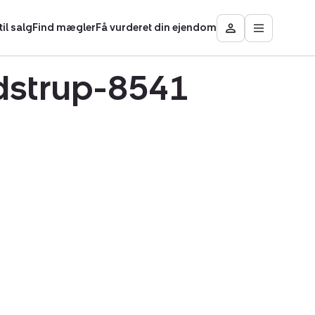
il salg
Find mægler
Få vurderet din ejendom
Åbn
Besøg
hovedmen
Mit
område
ødstrup-8541