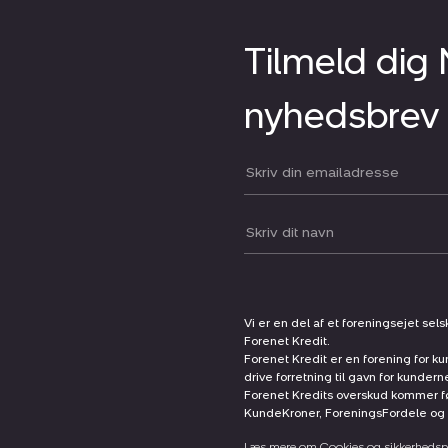
Tilmeld dig
nyhedsbrev
Din email:
Dit navn:
Vi er en del af et foreningsejet sel
Forenet Kredit.
Forenet Kredit er en forening for ku
drive forretning til gavn for kunder
Forenet Kredits overskud kommer før
KundeKroner, ForeningsFordele og 
Læs mere om Cookies og sikkerhedspo