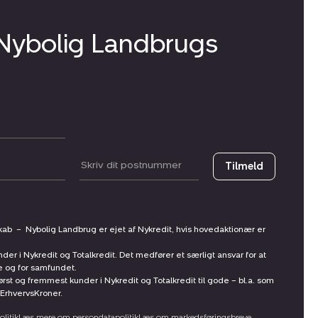
 Nybolig Landbrugs
Postnummer
Tilmeld
skab
–
Nybolig Landbrug er ejet af Nykredit, hvis hovedaktionær er
nder i Nykredit og Totalkredit. Det medfører et særligt ansvar for at
ne og for samfundet.
st og fremmest kunder i Nykredit og Totalkredit til gode – bl.a. som
ErhvervsKroner.
litik
Læs mere om persondatapolitik
Læs om markedsføringsbreve