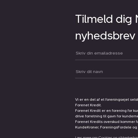
Tilmeld dig
nyhedsbrev
Din email:
Dit navn:
Vi er en del af et foreningsejet sel
Forenet Kredit.
Forenet Kredit er en forening for ku
drive forretning til gavn for kunder
Forenet Kredits overskud kommer før
KundeKroner, ForeningsFordele og 
Læs mere om Cookies og sikkerhedspo