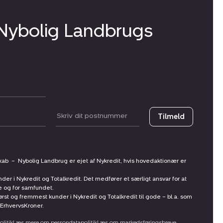
 Nybolig Landbrugs
Postnummer
Tilmeld
skab
–
Nybolig Landbrug er ejet af Nykredit, hvis hovedaktionær er
nder i Nykredit og Totalkredit. Det medfører et særligt ansvar for at
ne og for samfundet.
st og fremmest kunder i Nykredit og Totalkredit til gode – bl.a. som
ErhvervsKroner.
litik
Læs mere om persondatapolitik
Læs om markedsføringsbreve