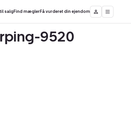
il salg
Find mægler
Få vurderet din ejendom
Åbn
Besøg
hovedmen
Mit
område
kørping-9520