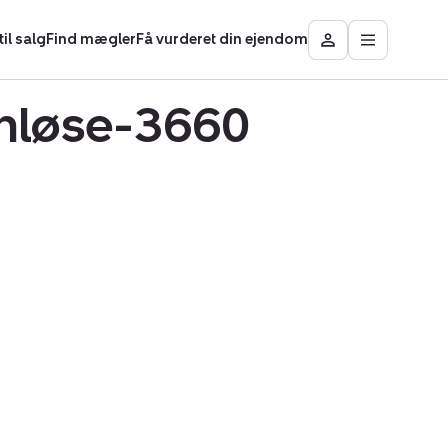
il salg
Find mægler
Få vurderet din ejendom
Åbn
Besøg
hovedmen
Mit
område
tenløse-3660