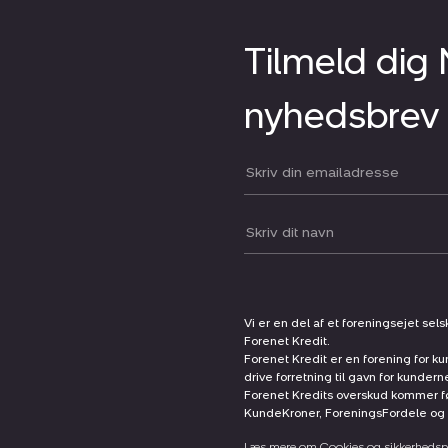
Tilmeld dig
nyhedsbrev
Din email:
Dit navn:
Vi er en del af et foreningsejet sel
Forenet Kredit.
Forenet Kredit er en forening for ku
drive forretning til gavn for kunder
Forenet Kredits overskud kommer før
KundeKroner, ForeningsFordele og 
Læs mere om Cookies og sikkerhedspo