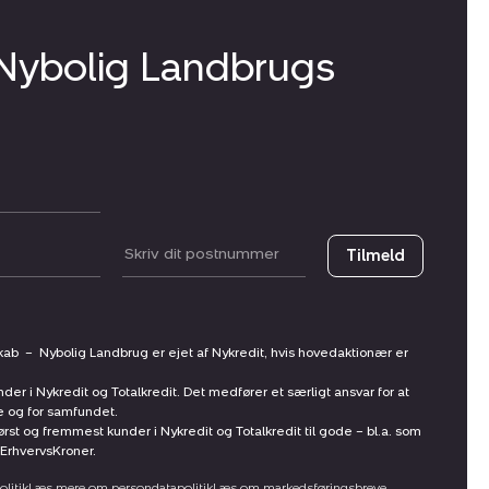
 Nybolig Landbrugs
Postnummer
Tilmeld
skab
–
Nybolig Landbrug er ejet af Nykredit, hvis hovedaktionær er
nder i Nykredit og Totalkredit. Det medfører et særligt ansvar for at
ne og for samfundet.
st og fremmest kunder i Nykredit og Totalkredit til gode – bl.a. som
ErhvervsKroner.
litik
Læs mere om persondatapolitik
Læs om markedsføringsbreve