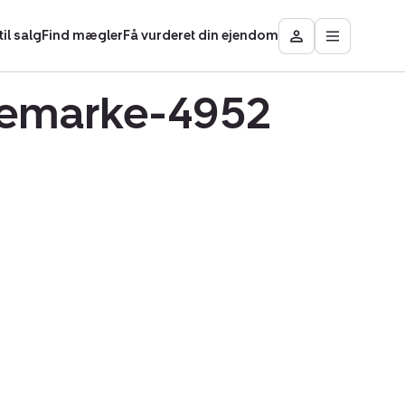
il salg
Find mægler
Få vurderet din ejendom
Åbn
Besøg
hovedmen
Mit
område
kkemarke-4952