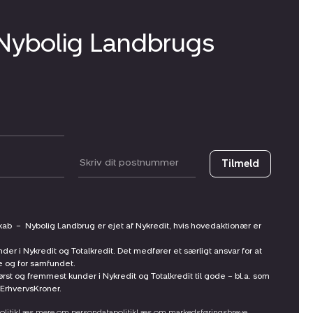
 Nybolig Landbrugs
Postnummer
Tilmeld
skab
–
Nybolig Landbrug er ejet af Nykredit, hvis hovedaktionær er
nder i Nykredit og Totalkredit. Det medfører et særligt ansvar for at
ne og for samfundet.
st og fremmest kunder i Nykredit og Totalkredit til gode – bl.a. som
ErhvervsKroner.
litik
Læs mere om persondatapolitik
Læs om markedsføringsbreve