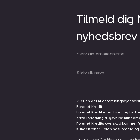
Tilmeld dig
nyhedsbrev
Din email:
Dit navn:
Vi er en del af et foreningsejet sel
Forenet Kredit.
Forenet Kredit er en forening for ku
drive forretning til gavn for kunder
Forenet Kredits overskud kommer før
KundeKroner, ForeningsFordele og 
Læs mere om Cookies og sikkerhedspo