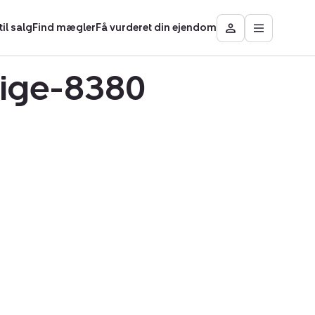
il salg
Find mægler
Få vurderet din ejendom
Åbn
Besøg
hovedmen
Mit
område
Trige-8380