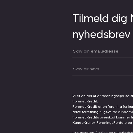
Tilmeld dig
nyhedsbrev
Din email:
Dit navn:
Vi er en del af et foreningsejet sel
Forenet Kredit.
Forenet Kredit er en forening for ku
drive forretning til gavn for kunder
Forenet Kredits overskud kommer før
KundeKroner, ForeningsFordele og 
Læs mere om Cookies og sikkerhedspo