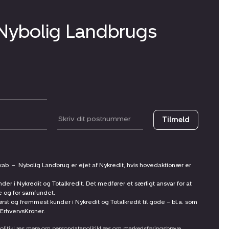
 Nybolig Landbrugs
Postnummer
Tilmeld
skab
–
Nybolig Landbrug er ejet af Nykredit, hvis hovedaktionær er
nder i Nykredit og Totalkredit. Det medfører et særligt ansvar for at
ne og for samfundet.
st og fremmest kunder i Nykredit og Totalkredit til gode – bl.a. som
ErhvervsKroner.
litik
Læs mere om persondatapolitik
Læs om markedsføringsbreve