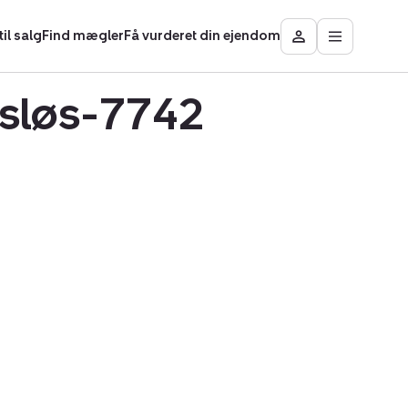
il salg
Find mægler
Få vurderet din ejendom
Åbn
Besøg
hovedmen
Mit
område
Vesløs-7742