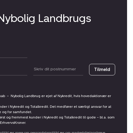
 Nybolig Landbrugs
Postnummer
Tilmeld
skab
–
Nybolig Landbrug er ejet af Nykredit, hvis hovedaktionær er
nder i Nykredit og Totalkredit. Det medfører et særligt ansvar for at
ne og for samfundet.
st og fremmest kunder i Nykredit og Totalkredit til gode – bl.a. som
ErhvervsKroner.
litik
Læs mere om persondatapolitik
Læs om markedsføringsbreve