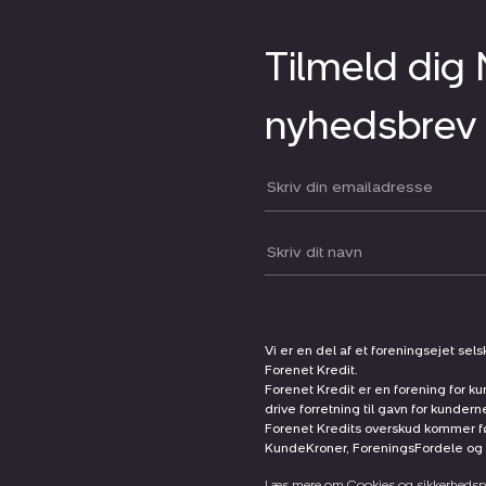
Tilmeld dig
nyhedsbrev
Din email:
Dit navn:
Vi er en del af et foreningsejet sel
Forenet Kredit.
Forenet Kredit er en forening for ku
drive forretning til gavn for kunder
Forenet Kredits overskud kommer før
KundeKroner, ForeningsFordele og 
Læs mere om Cookies og sikkerhedspo