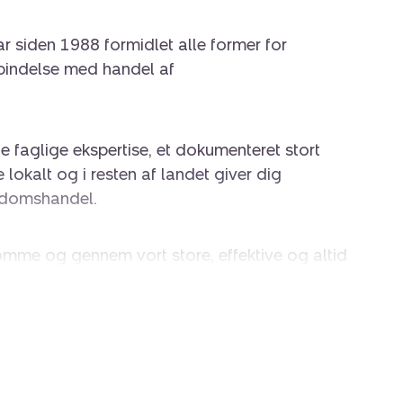
 siden 1988 formidlet alle former for
rbindelse med handel af
 faglige ekspertise, et dokumenteret stort
lokalt og i resten af landet giver dig
endomshandel.
omme og gennem vort store, effektive og altid
vi hurtigt i kontakt med relevante købere.
vante medier og naturligvis også på de
købere er til stede. Den strategi sikrer en
p din ejendom.