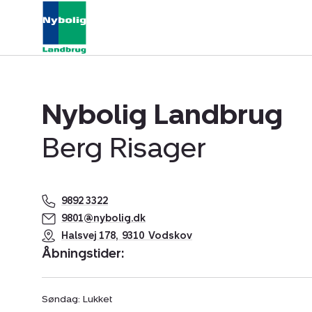
Nybolig Landbrug
Berg Risager
9892 3322
9801@nybolig.dk
Halsvej 178
,
9310
Vodskov
Åbningstider:
Søndag: Lukket