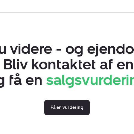
Overvejer du at sælge din landbr
uforpligtende salgsvurdering - vi
CVR:
50891011
du videre - og ejen
Bliv kontaktet af e
g få en
salgsvurderi
Få en vurdering