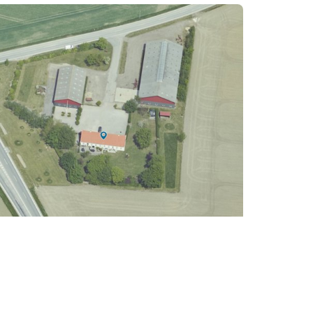
eavlsgård
ingevej
bo