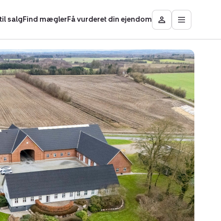
il salg
Find mægler
Få vurderet din ejendom
Åbn
Besøg
hovedmen
Mit
område