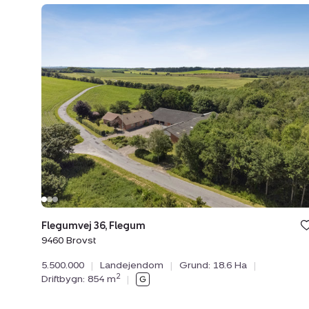
Landejendom:
Flegumvej
36,
Flegum,
9460
Brovst
Bolig e
Flegumvej 36, Flegum
under
favori
9460 Brovst
5.500.000
|
Landejendom
|
Grund: 18.6 Ha
|
2
Driftbygn: 854 m
|