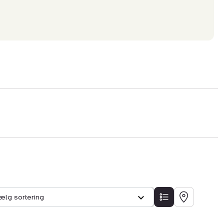
ælg sortering
LISTE
KORT