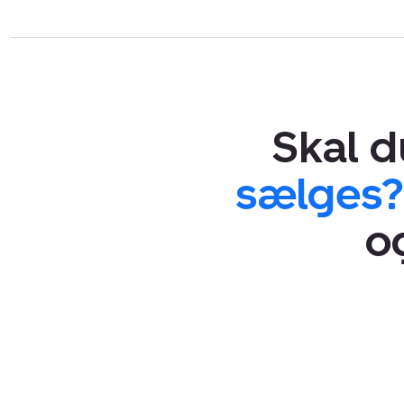
Skal 
sælges?
o