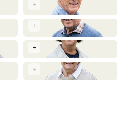
Niels Peder Christiansen
Landbrugskonsulent
Lars Bo Petersen
Landbrugskonsulent
Jette Voss
Salgskoordinator
Eva Risager
Markedsføringskoordinator