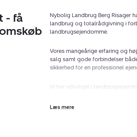
 - få
Nybolig Landbrug Berg Risager har
landbrug og totalrådgivning i fo
domskøb
landbrugsejendomme.
Vores mangeårige erfaring og høje
salg samt gode forbindelser både 
sikkerhed for en professionel ej
Vi har udvalget i landbrugsejend
opdaterede køberkartotek, kommer 
Udvid/skjul
Vi markedsfører os markant i rele
tekst
sociale medier, hvor flere og flere 
konstant opmærksomhed på neto