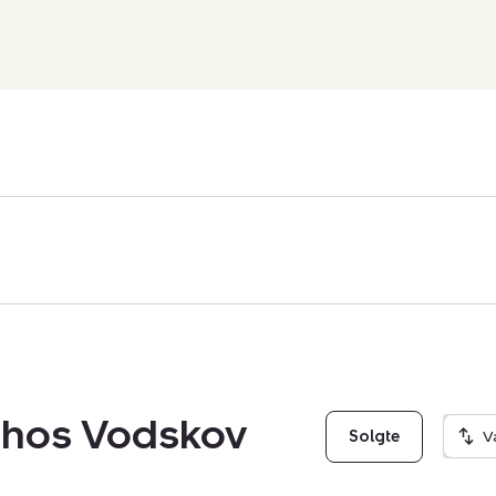
g hos Vodskov
Solgte
V