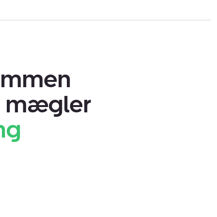
ugsejendom? Så start med at få en
 kommer overalt.
dommen
n mægler
ng