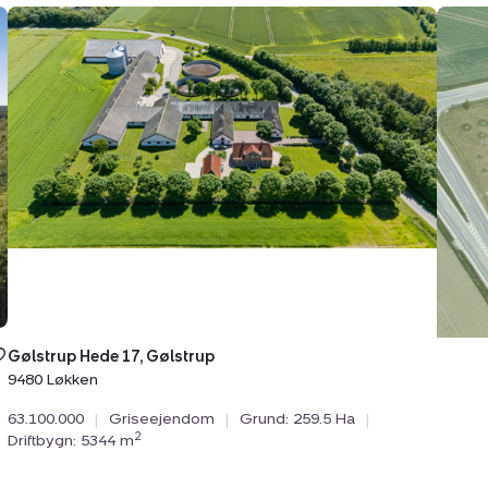
Griseejendom:
Plant
Gølstrup
/
Hede
-
17,
jord:
Gølstrup,
Skørr
9480
33,
Løkken
4930
Mari
r gemt
Gølstrup Hede 17, Gølstrup
 dine
tter.
9480 Løkken
63.100.000
|
Griseejendom
|
Grund: 259.5 Ha
|
2
Driftbygn: 5344 m