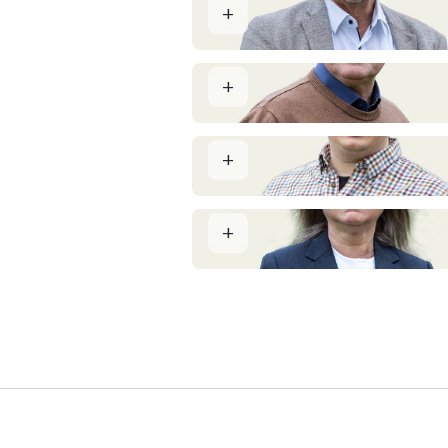
Berg Risager
Indehaver og Ejendomsmægler MDE
Frants Krebs Hansen
Landbrugskonsulent
Asger Bligaard Jensen
Ejendomsmægler MDE
Laila Andersen
Salgskoordinator