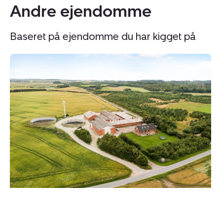
Andre ejendomme
Baseret på ejendomme du har kigget på
Griseejendom:
G
Flarupvej
Vi
2A,
44
7760
Vi
Hurup
8
Thy
Kj
Vi
86