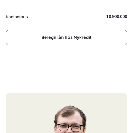
Blå SPF-status
Topigs Norsvin-genetik
Godkendt til opformering af Topigs Norsvin
Kontantpris
10.900.000
Samlet staldareal på ca. 6.792 m²
Beregn lån hos Nykredit