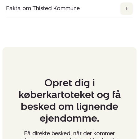
Kopier link
Fakta om Thisted Kommune
Del via mail
Opret dig i
køberkartoteket og få
besked om lignende
ejendomme.
Få direkte besked, når der kommer