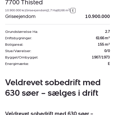
7700 Thisted
2
10.900.000 kr.
|
Griseejendom
|
2,7 Ha
|
6166 m
|
Griseejendom
10.900.000
Grundstørrelse Ha:
2.7
Driftsbygninger:
6166 m²
Boligareal:
155 m²
Stue/Værelser:
0/0
Bygget/Ombygget:
1907/1973
Energimærke:
E
Veldrevet sobedrift med
630 søer – sælges i drift
Veldrevet sobedrift med 630 søer –