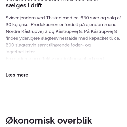
sælges i drift
Svineejendom ved Thisted med ca. 630 søer og salg af
30 kg grise. Produktionen er fordelt på ejendommene
Nordre Kåstrupvej 3 og Kåstrupvej 8. På Kåstrupvej 8
findes yderligere slagtesvinestalde med kapacitet til ca.
800 slagtesvin samt tilhørende foder- og
lagerfaciliteter.
En moderne og effektiv produktionsenhed med
dokumenterede produktionsresultater, Blå SPF-status
og godkendelse til opformering af Topigs Norsvin-
Udvid/skjul
genetik. Ejendommen sælges i drift og giver køber
tekst
mulighed for at overtage en velfungerende produktion
med stærke driftsmæssige resultater. Bedriften
dokumenterer et højt produktionsniveau med 36,6
fravænnede grise pr. årsso, 16,5 levendefødte grise pr.
kuld.
Økonomisk overblik
Ca. 630 søer