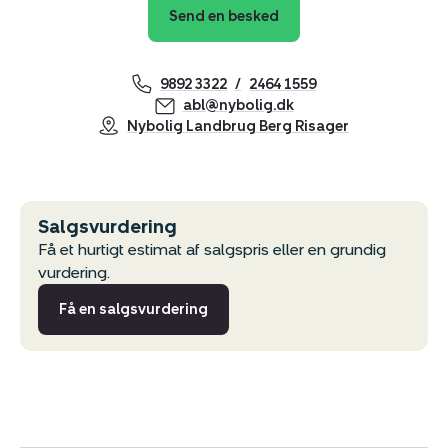
Send en besked
9892 3322
2464 1559
abl@nybolig.dk
Nybolig Landbrug Berg Risager
Salgsvurdering
Få et hurtigt estimat af salgspris eller en grundig
vurdering.
Få en salgsvurdering