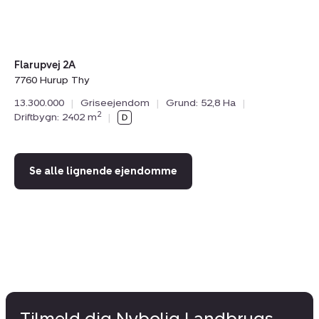
8.
Dr
Flarupvej 2A
7760 Hurup Thy
13.300.000
|
Griseejendom
|
Grund: 52,8 Ha
|
2
Driftbygn: 2402 m
|
Se alle lignende ejendomme
Tilmeld dig Nybolig Landbrugs