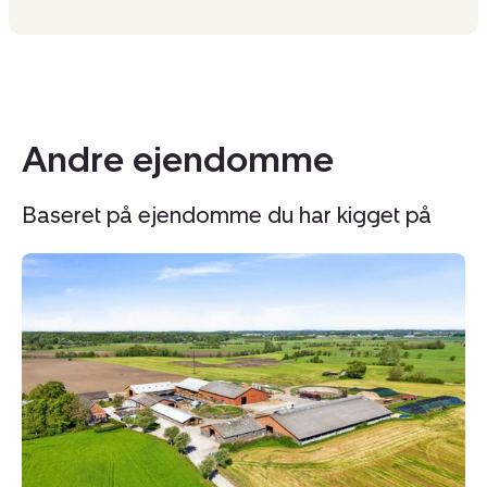
Andre ejendomme
Baseret på ejendomme du har kigget på
Kvægejendom:
K
Krogen
Nø
15,
St
4190
13
Munke
9
Bjergby
Hj