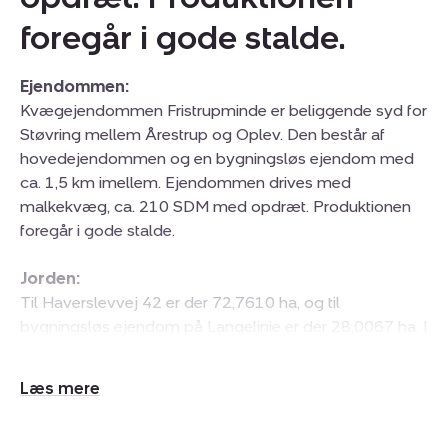
foregår i gode stalde.
Ejendommen:
Kvægejendommen Fristrupminde er beliggende syd for
Støvring mellem Årestrup og Oplev. Den består af
hovedejendommen og en bygningsløs ejendom med
ca. 1,5 km imellem. Ejendommen drives med
malkekvæg, ca. 210 SDM med opdræt. Produktionen
foregår i gode stalde.
Jorden:
Til Haverslevvej 42 er der 72,7610 ha, og til
bygningsløs ejendom på Langelinie er der 28,0067 ha. I
alt er der 100,7677 ha, hvoraf de 87,01 ha er agerjord,
5,08 ha permanent/vedv. græs, 0,70 ha udlagt med
Udvid/skjul
MVJ aftale. Det resterende areal er bygningsparcel mm.
tekst
Jorden er god sandmuldet jord, som ligger samlet i to
blokke.