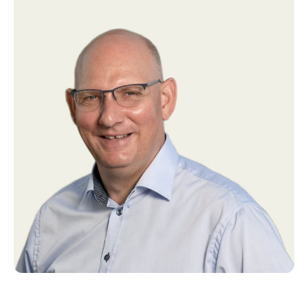
sengebåse til store/højdrægtige kvier. I den sydlig ende
af stalden er malkecenter med 3 Delaval malkerobotter
fra 2024. I tilknytning til malkecenteret er en 800 l
bufferkøletank og en 20.000 l silotank Delaval samt
kontor og teknikrum.
Velfærdsstald:
Er beliggende øst for løsdriftsstalden og er opført med
stålbuer, eternittag og væggene er opført i fundablokke.
Stalden er indrettet med boks til opstarter-hold, boks til
goldkøer, 4 kælvningsbokse, 2 sygeboks, kalvebokse
og fællesboks til småkalve med adgang til boks med
ammetanter. Der er dybstrøelse i alle bokse i stalden.
Der er ligeledes indrettet kalvekøkken i bygningen. Der
er etableret drivgang over til malkestalden, så det er
nemt med den daglige håndtering af dyrene.
Ungdyrstald:
Vest for løsdriftsstalden er der kviestald med 40