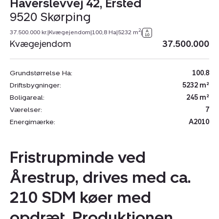
Haverslevvej 42, Ersted
9520 Skørping
2
37.500.000 kr.
|
Kvægejendom
|
100,8 Ha
|
5232 m
|
Kvægejendom
37.500.000
Grundstørrelse Ha:
100.8
Driftsbygninger:
5232 m²
Boligareal:
245 m²
Værelser:
7
Energimærke:
A2010
Fristrupminde ved
Årestrup, drives med ca.
210 SDM køer med
opdræt. Produktionen