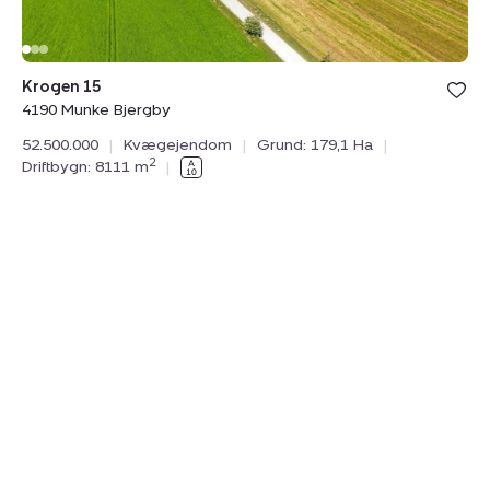
Krogen 15
4190 Munke Bjergby
52.500.000
|
Kvægejendom
|
Grund: 179,1 Ha
|
2
Driftbygn: 8111 m
|
Nø
98
16
Dr