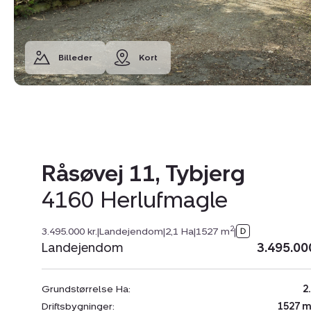
Billeder
Kort
Råsøvej 11, Tybjerg
4160 Herlufmagle
2
3.495.000 kr.
|
Landejendom
|
2,1 Ha
|
1527 m
|
Landejendom
3.495.00
Grundstørrelse Ha:
2
Driftsbygninger:
1527 m