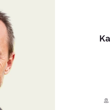
ca. 15 minutters kørsel ti
indkøb og togforbindelse
Her får man en sjælden ko
familievenlige rammer –
Ka
livet på landet.
Du kan finde mere om e