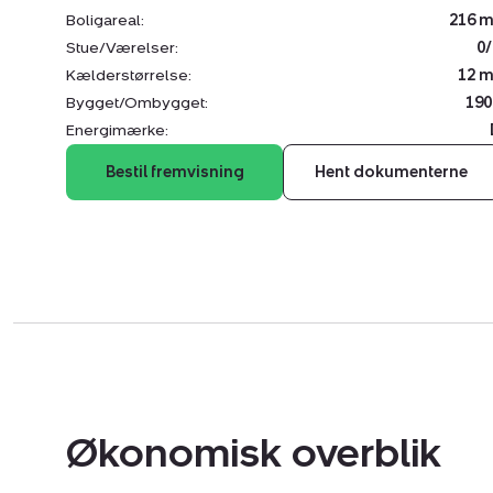
Boligareal:
216 m
Stue/Værelser:
0/
Kælderstørrelse:
12 m
Bygget/Ombygget:
190
Energimærke:
Bestil fremvisning
Hent dokumenterne
Økonomisk overblik