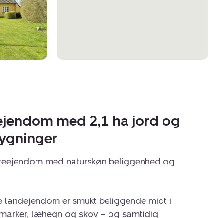
ejendom med 2,1 ha jord og
bygninger
esteejendom med naturskøn beliggenhed og
e landejendom er smukt beliggende midt i
 marker, læhegn og skov – og samtidig