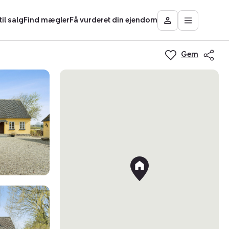
il salg
Find mægler
Få vurderet din ejendom
Åbn
Besøg
hovedmen
Mit
område
Gem