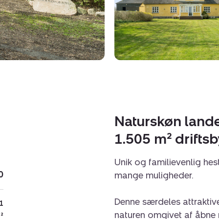
Naturskøn land
1.505 m² drifts
Unik og familievenlig h
0
mange muligheder.
Denne særdeles attraktiv
.1
naturen omgivet af åbne
²