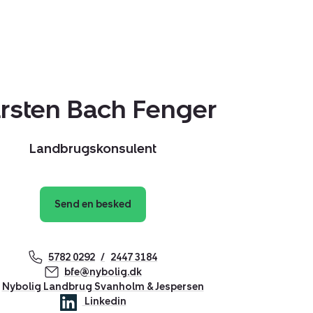
l Ringsted centrum med skoler, institutioner,
r.
mbination af natur, plads, fleksibilitet og
 perfekt til både hestehold og drømmen om
rsten Bach Fenger
jendommen på linket: www.råsøgaard.com
Landbrugskonsulent
Send en besked
5782 0292
2447 3184
bfe@nybolig.dk
Nybolig Landbrug Svanholm & Jespersen
Linkedin