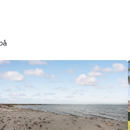
på
Landejendom:
Nørskovvej
2,
Jegindø,
7790
Thyholm