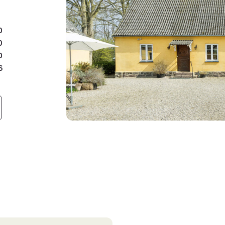
Boligen rummer hele seks
masser af plads til både 
hobbyrum. Stueplan inde
0
med bruseniche samt gæst
0
rummelige værelser samt 
0
badeværelse eller multir
6
Ejendommen rummer hele 
areal på 1.505 m². To b
sig perfekt til kontor, væ
bygninger giver optimale
hobbyaktiviteter eller min
De ca. 2,1 hektar jord gi
hestefolde, mindre dyreh
Selvom ejendommen ligger