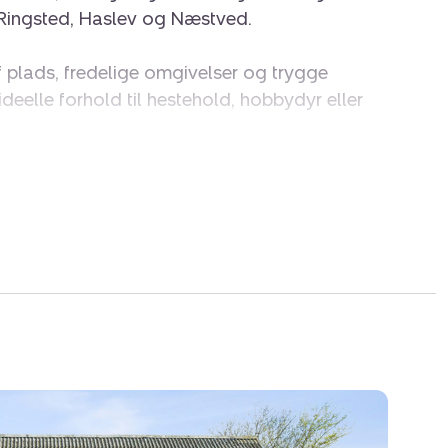
 Ringsted, Haslev og Næstved.
f plads, fredelige omgivelser og trygge
eelle forhold til hestehold, hobbydyr eller
ca. 1,5 km fra ejendommen, og der er gratis
den for døren, hvilket gør hverdagen nem for
 og rummeligt med en naturlig sammenhæng
tuer. Store vinduespartier giver et flot
igen mod det omkringliggende landskab. Fra
ng til en dejlig udestue samt adgang til en
mle træer og frodig beplantning.