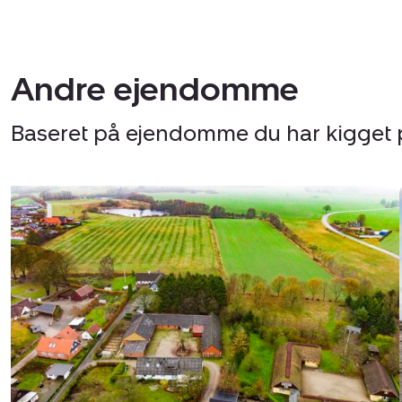
Andre ejendomme
Baseret på ejendomme du har kigget 
Landejendom:
Gl
Hammelvej
10,
Voldby,
8450
Hammel