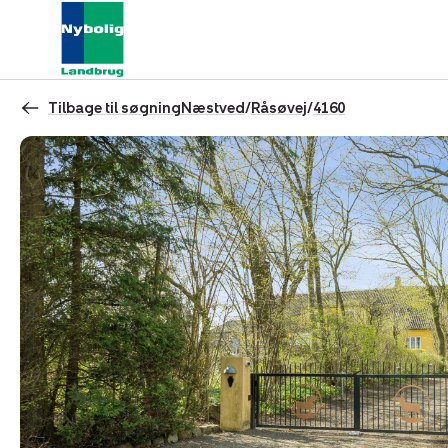
Tilbage til søgning
Næstved
/
Råsøvej
/
4160