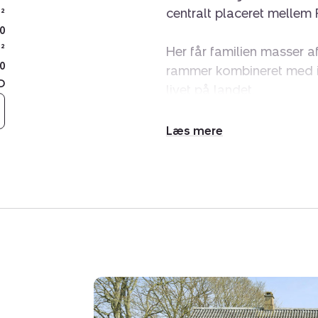
centralt placeret mellem
²
0
²
Her får familien masser a
0
rammer kombineret med id
D
livet på landet.
Tybjerg Skole ligger kun 
Udvid/skjul
skolebus med stop lige u
tekst
børnefamilien.
Stuehuset fremstår lyst
mellem køkken og opholdss
lysindfald og åbner bol
stuen er der direkte udga
smuk, lukket have med ga