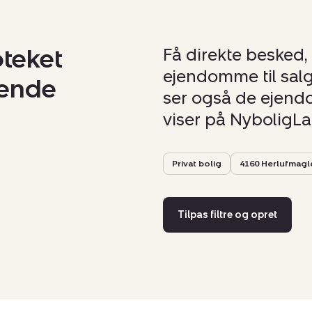
oteket
Få direkte besked,
ejendomme til salg
nende
ser også de ejendom
viser på NyboligL
Privat bolig
4160 Herlufmagl
Tilpas filtre og opret