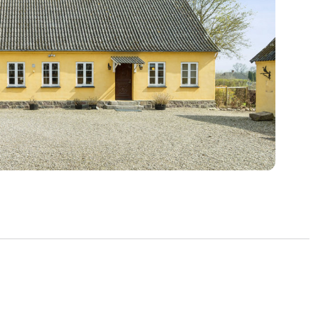
 værelser fordelt på to etager og giver
den store familie, hjemmekontor eller
holder desuden depotrum, stort badeværelse
etoilet. På førstesalen findes yderligere
uudnyttet loftsrum med mulighed for ekstra
um.
9 velholdte driftsbygninger med et samlet
ygninger er isolerede og opvarmede og egner
rksted, gæstehus eller udlejning. De øvrige
 muligheder for hestehold, opbevaring,
dre erhverv.
ver gode muligheder for etablering af
old, hobbylandbrug eller selvforsyning.
 idyllisk og ugeneret på landet, er der kun