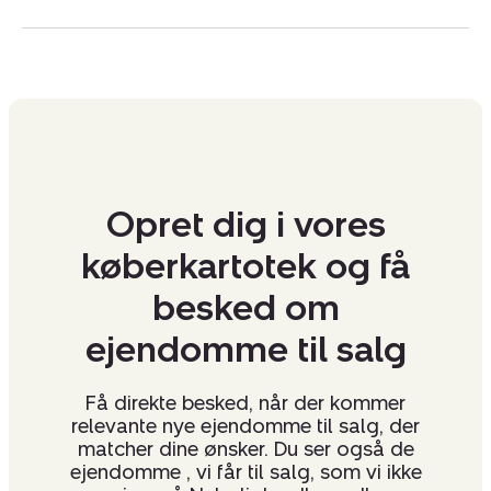
med de stærkeste markedsandele på Fyn – men med
afsæt i at omsætte produktionslandbrug i hele
Danmark.
Vi ser frem til et godt samarbejde!
CVR:
44937239
Opret dig i vores
køberkartotek og få
besked om
ejendomme til salg
Få direkte besked, når der kommer
relevante nye ejendomme til salg, der
matcher dine ønsker. Du ser også de
ejendomme , vi får til salg, som vi ikke