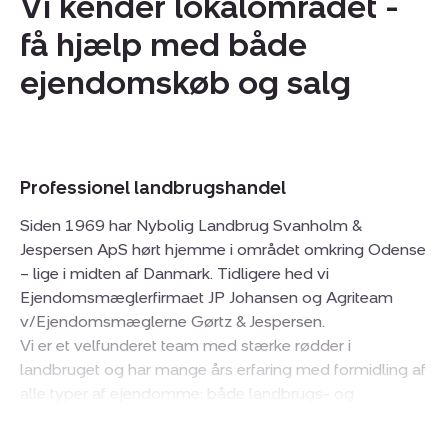
Vi kender lokalområdet -
få hjælp med både
ejendomskøb og salg
Professionel landbrugshandel
Siden 1969 har Nybolig Landbrug Svanholm &
Jespersen ApS hørt hjemme i området omkring Odense
– lige i midten af Danmark. Tidligere hed vi
Ejendomsmæglerfirmaet JP Johansen og Agriteam
v/Ejendomsmæglerne Gørtz & Jespersen.
Vi er et velfunderet team med stærke rødder i
landbruget og har mange års erfaring med formidling af
alle typer af ejendomme; både landbrugs- og
fritidsejendomme, produktionsejendomme samt
liebhaveri ude på landet. I de senere år har vi yderligere