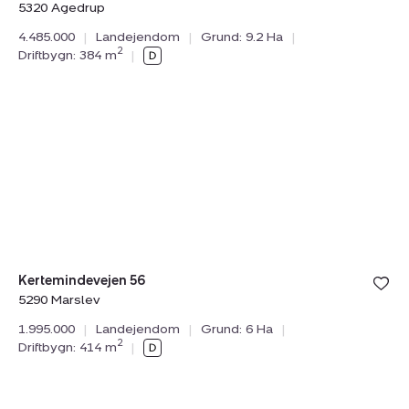
5320 Agedrup
4.485.000
|
Landejendom
|
Grund: 9.2 Ha
|
2
Driftbygn: 384 m
|
Landejendom:
Kertemindevejen
56,
5290
Marslev
Bolig er ge
Kertemindevejen 56
under din
5290 Marslev
favoritter.
1.995.000
|
Landejendom
|
Grund: 6 Ha
|
2
Driftbygn: 414 m
|
Landejendom:
Skaregårdsvej