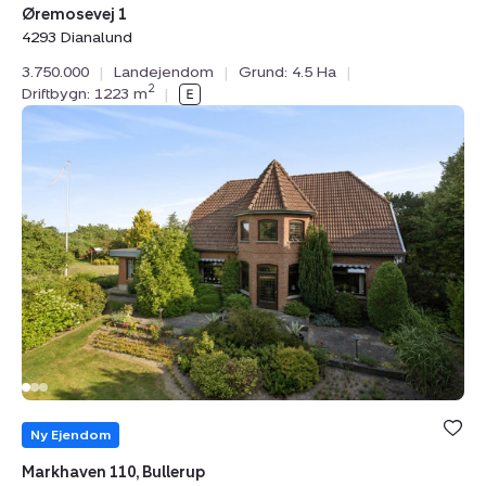
Øremosevej 1
4293 Dianalund
3.750.000
|
Landejendom
|
Grund: 4.5 Ha
|
2
Driftbygn: 1223 m
|
Landejendom:
Markhaven
110,
Bullerup,
5320
Agedrup
Bolig er ge
under din
Ny Ejendom
favoritter.
Markhaven 110, Bullerup