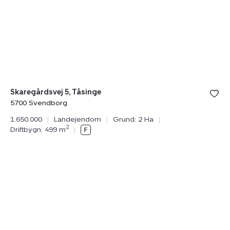
5,
Tåsinge,
5700
Svendborg
Bolig er ge
Skaregårdsvej 5, Tåsinge
under din
5700 Svendborg
favoritter.
1.650.000
|
Landejendom
|
Grund: 2 Ha
|
2
Driftbygn: 499 m
|
Planteavlsgård
/
-
jord:
Kragemosevej
5,
Strærup
Mark,