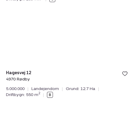
Landejendom:
Hagesvej
12,
4970
Rødby
Bolig er ge
Hagesvej 12
under din
4970 Rødby
favoritter.
5.000.000
|
Landejendom
|
Grund: 12.7 Ha
|
2
Driftbygn: 550 m
|
Landejendom:
Råsøvej
11,
Tybjerg,
4160