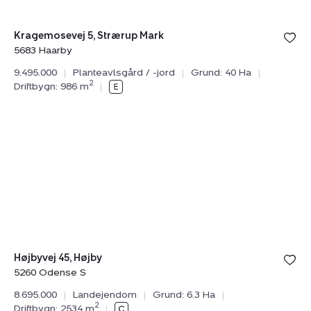
5683
Haarby
Bolig er ge
Kragemosevej 5, Strærup Mark
under din
5683 Haarby
favoritter.
9.495.000
|
Planteavlsgård / -jord
|
Grund: 40 Ha
|
2
Driftbygn: 986 m
|
Landejendom:
Højbyvej
45,
Højby,
5260
Odense
S
Bolig er ge
Højbyvej 45, Højby
under din
5260 Odense S
favoritter.
8.695.000
|
Landejendom
|
Grund: 6.3 Ha
|
2
Driftbygn: 2534 m
|