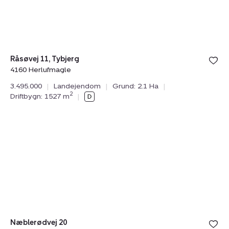
Herlufmagle
Bolig er ge
Råsøvej 11, Tybjerg
under din
4160 Herlufmagle
favoritter.
3.495.000
|
Landejendom
|
Grund: 2.1 Ha
|
2
Driftbygn: 1527 m
|
Planteavlsgård
/
-
jord:
Næblerødvej
20,
4250
Fuglebjerg
Bolig er ge
Næblerødvej 20
under din