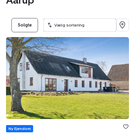
Aarup
Solgte
Vælg sortering
Landejendom:
Øremosevej
1,
4293
Dianalund
Bolig er ge
under din
Ny Ejendom
favoritter.