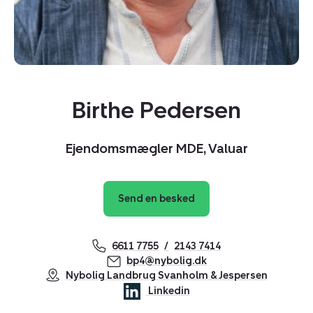
hjemme fra mv., da ejendommens beliggenhed på
Sydøstfyn er med nem tilkørsel til motorvejsnettet mv.,
gør den attraktiv hertil.
Kontakt Birthe P. på tlf. 2143 7414 for en
fremvisning.
Birthe Pedersen
Ejendomsmægler MDE, Valuar
Send en besked
6611 7755
2143 7414
bp4@nybolig.dk
Nybolig Landbrug Svanholm & Jespersen
Linkedin