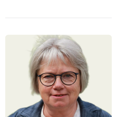
kort afstand til Svendborg, Nyborg og det fynske
motorvejsnet gør ejendommen attraktiv, da man bor
stille og roligt og efter 15 -20 min.s kørsel, er man på
de store færdselsårer til hele Danmark.
Sælger har i de senere år haft udlejet boligen til
turister i sommersæsonen. Boligen har været
efterspurgt af turister og feriegæster, da den har en
god opdeling med bolig både i stueplan og på 1. sal.
Ejendommen vil være attraktiv for familier, der gerne
vil bo på et deltid/fritidslandbrug med kort afstand til
skole/r, Svendborg, Nyborg og samtidig bo på landet
nær natur, skov, vandreruter. Som køber får du
samtidig den gode plads til værksted, lager, aktiviteter,
mindre heste/dyrehold, natur, jagt m.v.
Ejendommen kan også være attraktiv for familier, der
vil drive en håndværkerforretning i de eksisterende
bygninger, internetbutik med lager og/eller kontor