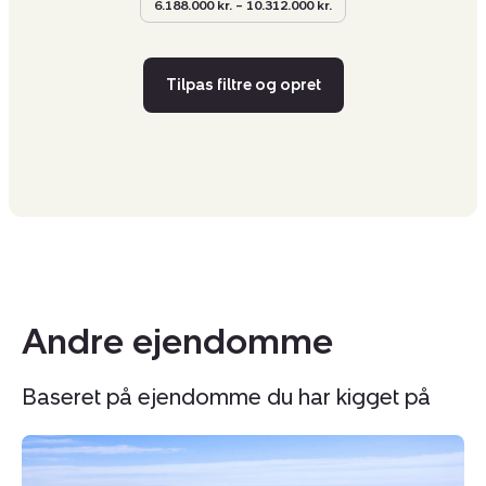
6.188.000 kr. – 10.312.000 kr.
Tilpas filtre og opret
Andre ejendomme
Baseret på ejendomme du har kigget på
Landejendom:
L
Skævevej
Tr