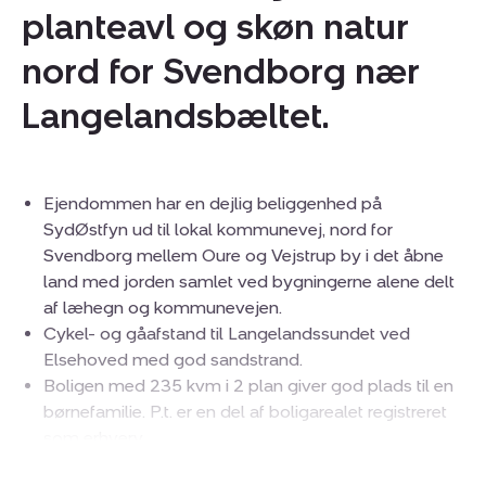
planteavl og skøn natur
nord for Svendborg nær
Langelandsbæltet.
Ejendommen har en dejlig beliggenhed på
SydØstfyn ud til lokal kommunevej, nord for
Svendborg mellem Oure og Vejstrup by i det åbne
land med jorden samlet ved bygningerne alene delt
af læhegn og kommunevejen.
Cykel- og gåafstand til Langelandssundet ved
Elsehoved med god sandstrand.
Boligen med 235 kvm i 2 plan giver god plads til en
børnefamilie. P.t. er en del af boligarealet registreret
som erhverv.
Ejendommens driftsbygninger og lade giver god