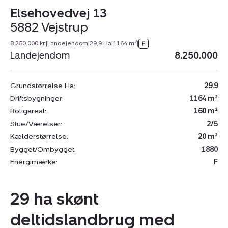
Elsehovedvej 13
5882 Vejstrup
2
8.250.000 kr.
|
Landejendom
|
29,9 Ha
|
1164 m
|
Landejendom
8.250.000
Grundstørrelse Ha:
29.9
Driftsbygninger:
1164 m²
Boligareal:
160 m²
Stue/Værelser:
2/5
Kælderstørrelse:
20 m²
Bygget/Ombygget:
1880
Energimærke:
F
29 ha skønt
deltidslandbrug med