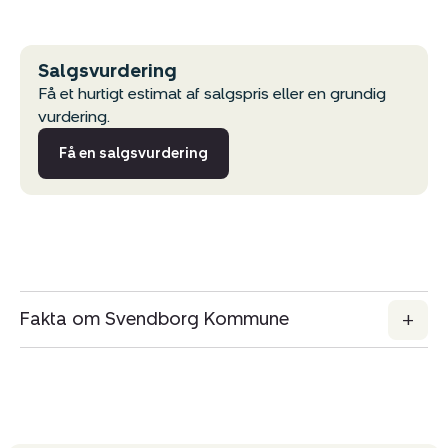
Salgsvurdering
Kopier link
Få et hurtigt estimat af salgspris eller en grundig
vurdering.
Del via mail
Få en salgsvurdering
Fakta om Svendborg Kommune