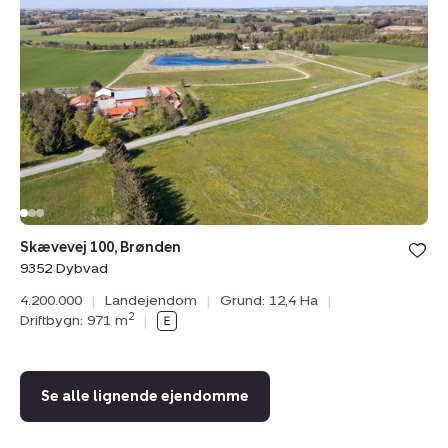
100,
2,
Brønden,
9
9352
Å
Dybvad
Skævevej 100, Brønden
Tr
9352 Dybvad
99
4.200.000
|
Landejendom
|
Grund: 12,4 Ha
|
6.
2
Driftbygn: 971 m
|
Dr
Se alle lignende ejendomme