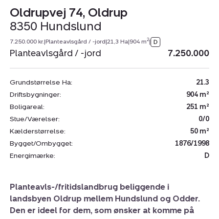
Oldrupvej 74, Oldrup
8350 Hundslund
2
7.250.000 kr.
|
Planteavlsgård / -jord
|
21,3 Ha
|
904 m
|
Planteavlsgård / -jord
7.250.000
Grundstørrelse Ha:
21.3
Driftsbygninger:
904 m²
Boligareal:
251 m²
Stue/Værelser:
0/0
Kælderstørrelse:
50 m²
Bygget/Ombygget:
1876/1998
Energimærke:
D
Planteavls-/fritidslandbrug beliggende i
landsbyen Oldrup mellem Hundslund og Odder.
Den er ideel for dem, som ønsker at komme på