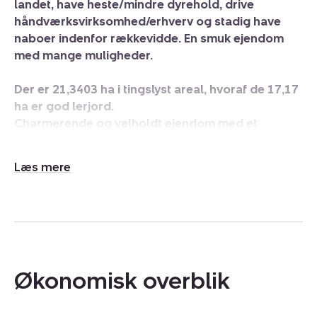
landet, have heste/mindre dyrehold, drive
håndværksvirksomhed/erhverv og stadig have
naboer indenfor rækkevidde. En smuk ejendom
med mange muligheder.
Der er 21,3403 ha i tingslyst areal, hvoraf de 17,17
ha er god lerjord.
Charmerende og velholdt ejendom med et
stuehus der er renoveret i 1998.
Desuden er der garage/disponibel bygning,
Udvid/skjul
bilgarage/værksted mm. og en hal med kornlager.
tekst
For yderlig info hent salgsopstillingen på:
https://nyboliglandbrug.dk/ejendomsmaeglere/forretninge
landbrug-gustav-winther
Økonomisk overblik