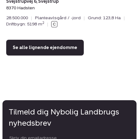
Svejstrupvej 6, Svejstrup
75
8370 Hadsten
Dr
28.500.000
|
Planteavlsgård / -jord
|
Grund: 123,8 Ha
|
2
Driftbygn: 5198 m
|
Se alle lignende ejendomme
Tilmeld dig Nybolig Landbrugs
nyhedsbrev
Din email: