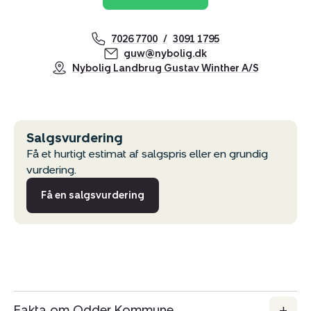
7026 7700
3091 1795
guw@nybolig.dk
Nybolig Landbrug Gustav Winther A/S
Salgsvurdering
Få et hurtigt estimat af salgspris eller en grundig
vurdering.
Få en salgsvurdering
Kopier link
Fakta om Odder Kommune
Del via mail