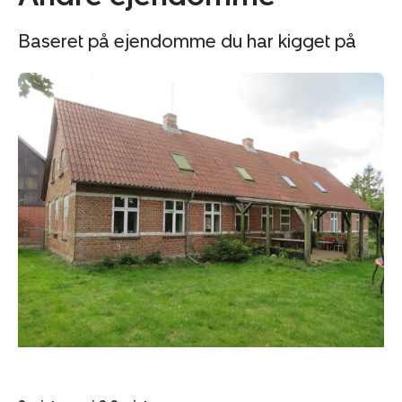
Baseret på ejendomme du har kigget på
Planteavlsgård
Pl
/
/
-
-
jord:
jo
Svejstrupvej
Sk
6,
33
Svejstrup,
4
8370
M
Hadsten
Sk
49