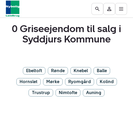
Åbn
Ejendomme
Find
Få
Go
Besøg
hove
til
mægler
vurderet
to
Mit
salg
din
0 Griseejendom til salg i
the
område
ejendom
Search
Syddjurs Kommune
page
Ebeltoft
Rønde
Knebel
Balle
Hornslet
Mørke
Ryomgård
Kolind
Trustrup
Nimtofte
Auning