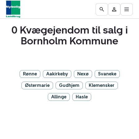
Åbn
Ejendomme
Find
Få
Go
Besøg
hove
til
mægler
vurderet
to
Mit
salg
din
0 Kvægejendom til salg i
the
område
ejendom
Search
Bornholm Kommune
page
Rønne
Aakirkeby
Nexø
Svaneke
Østermarie
Gudhjem
Klemensker
Allinge
Hasle