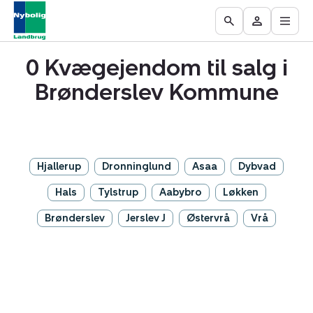
Åbn
Ejendomme
Find
Få
Go
Besøg
hove
til
mægler
vurderet
to
Mit
salg
din
0 Kvægejendom til salg i
the
område
ejendom
Search
Brønderslev Kommune
page
Hjallerup
Dronninglund
Asaa
Dybvad
Hals
Tylstrup
Aabybro
Løkken
Brønderslev
Jerslev J
Østervrå
Vrå