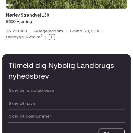
Nørlev Strandvej 130
9800 Hjørring
16.950.000
|
Kvægejendom
|
Grund: 73,7 Ha
|
2
Driftbygn: 4258 m
|
Tilmeld dig Nybolig Landbrugs
nyhedsbrev
Din email:
Dit navn:
Postnummer