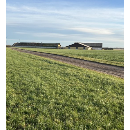
130,
9800
Hjørring