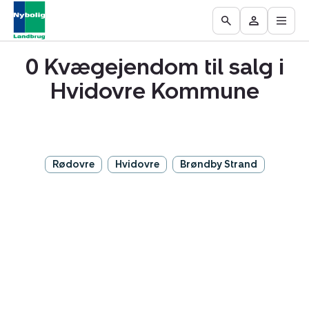
Åbn
Ejendomme
Find
Få
Go
Besøg
hove
til
mægler
vurderet
to
Mit
salg
din
0 Kvægejendom til salg i
the
område
ejendom
Search
Hvidovre Kommune
page
Rødovre
Hvidovre
Brøndby Strand