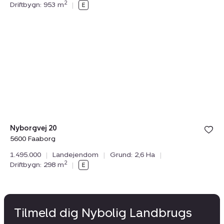
2
Driftbygn: 953 m
|
Landejendom:
Tilmeld åbent hus
lørdag 08. august kl. 10.00 - 16.00
Nyborgvej
20,
5600
Faaborg
Nyborgvej 20
5600 Faaborg
1.495.000
|
Landejendom
|
Grund: 2,6 Ha
|
2
Driftbygn: 298 m
|
Tilmeld dig Nybolig Landbrugs