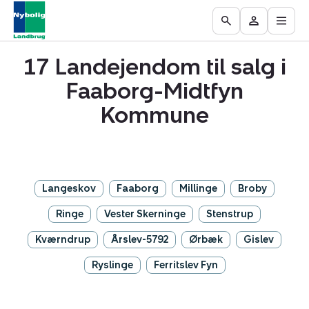
Åbn
Ejendomme
Find
Få
Go
Besøg
hove
til
mægler
vurderet
to
Mit
salg
din
17 Landejendom til salg i
the
område
ejendom
Search
Faaborg-Midtfyn
page
Kommune
Langeskov
Faaborg
Millinge
Broby
Ringe
Vester Skerninge
Stenstrup
Kværndrup
Årslev-5792
Ørbæk
Gislev
Ryslinge
Ferritslev Fyn