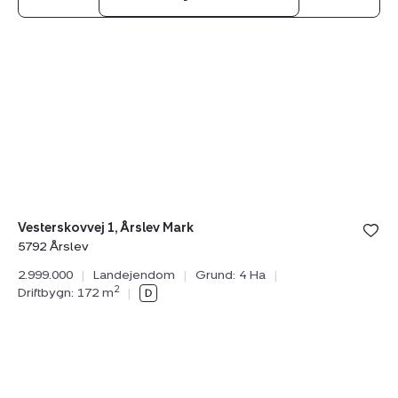
Landejendom:
Tilmeld åbent hus
søndag 09. august kl. 10.00 - 16.00
Vesterskovvej
1,
Årslev
Mark,
5792
Årslev
Vesterskovvej 1, Årslev Mark
5792 Årslev
2.999.000
|
Landejendom
|
Grund: 4 Ha
|
2
Driftbygn: 172 m
|
Landejendom:
Tilmeld åbent hus
lørdag 08. august kl. 10.00 - 16.00
Skovmarksvej
28,
5762