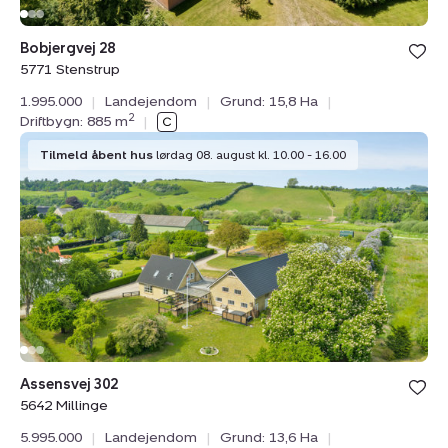
Bobjergvej 28
5771 Stenstrup
1.995.000
|
Landejendom
|
Grund: 15,8 Ha
|
2
Driftbygn: 885 m
|
Landejendom:
Tilmeld åbent hus
lørdag 08. august kl. 10.00 - 16.00
Assensvej
302,
5642
Millinge
Assensvej 302
5642 Millinge
5.995.000
|
Landejendom
|
Grund: 13,6 Ha
|