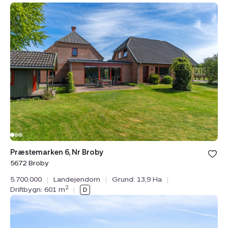
Landejendom:
Præstemarken
6,
Nr
Broby,
5672
Broby
Præstemarken 6, Nr Broby
5672 Broby
5.700.000
|
Landejendom
|
Grund: 13,9 Ha
|
2
Driftbygn: 601 m
|
Landejendom:
Sølvbjergvej
(en