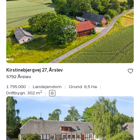
Årslev,
5792
Årslev
Kirstinebjergvej 27, Årslev
5792 Årslev
1.795.000
|
Landejendom
|
Grund: 6,5 Ha
|
2
Driftbygn: 302 m
|
Landejendom:
Sølvbjergvej
2,
Pejrup,
5600
Faaborg