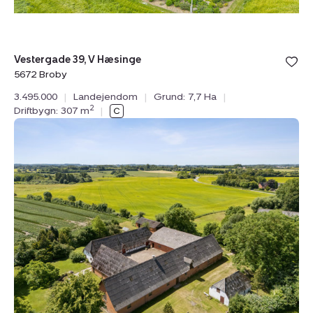
Vestergade 39, V Hæsinge
5672 Broby
3.495.000
|
Landejendom
|
Grund: 7,7 Ha
|
2
Driftbygn: 307 m
|
Landejendom:
Bobjergvej
28,
5771
Stenstrup