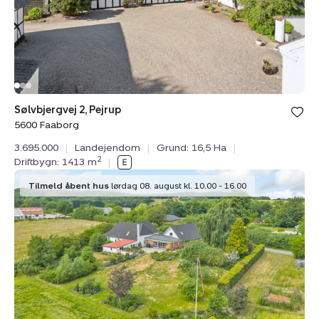
Sølvbjergvej 2, Pejrup
5600 Faaborg
3.695.000
|
Landejendom
|
Grund: 16,5 Ha
|
2
Driftbygn: 1413 m
|
Landejendom:
Tilmeld åbent hus
lørdag 08. august kl. 10.00 - 16.00
Vestergade
39,
V
Hæsinge,
5672
Broby