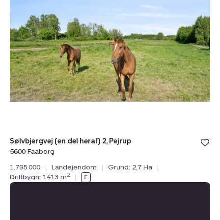
del
heraf)
2,
Pejrup,
5600
Faaborg
Sølvbjergvej (en del heraf) 2, Pejrup
5600 Faaborg
1.795.000
|
Landejendom
|
Grund: 2,7 Ha
|
2
Driftbygn: 1413 m
|
Få en uforpligtende
salgsvurdering