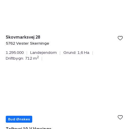
Vester
Skerninge
Skovmarksvej 28
5762 Vester Skerninge
1.295.000
|
Landejendom
|
Grund: 1,6 Ha
|
2
Driftbygn: 712 m
|
Landejendom:
Tilmeld åbent hus
lørdag 08. august kl. 10.00 - 16.00
Toftevej
10,
V
Hæsinge,
5672
Broby
Bud Ønskes