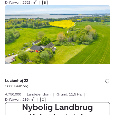
2
Driftbygn: 2821 m
|
Landejendom:
Lucienhøj
22,
5600
Faaborg
Lucienhøj 22
5600 Faaborg
4.750.000
|
Landejendom
|
Grund: 11,5 Ha
|
2
Driftbygn: 216 m
|
Nybolig Landbrug