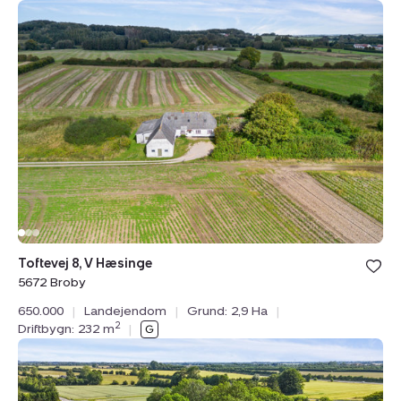
Landejendom:
Toftevej
8,
V
Hæsinge,
5672
Broby
Toftevej 8, V Hæsinge
5672 Broby
650.000
|
Landejendom
|
Grund: 2,9 Ha
|
2
Driftbygn: 232 m
|
Landejendom:
Kirstinebjergvej
27,