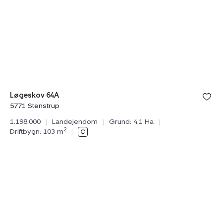
64A,
5771
Stenstrup
Løgeskov 64A
5771 Stenstrup
1.198.000
|
Landejendom
|
Grund: 4,1 Ha
|
2
Driftbygn: 103 m
|
Landejendom:
Tilmeld åbent hus
lørdag 08. august kl. 10.00 - 16.00
Pavegyden
24,
5771
Stenstrup