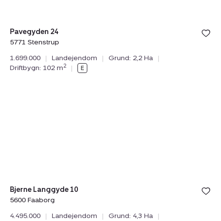
Pavegyden 24
5771 Stenstrup
1.699.000
|
Landejendom
|
Grund: 2,2 Ha
|
2
Driftbygn: 102 m
|
Landejendom:
Tilmeld åbent hus
lørdag 08. august kl. 10.00 - 16.00
Bjerne
Langgyde
10,
5600
Faaborg
Bjerne Langgyde 10
5600 Faaborg
4.495.000
|
Landejendom
|
Grund: 4,3 Ha
|