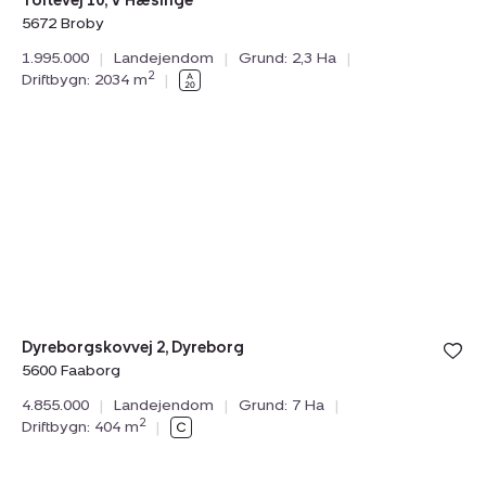
Toftevej 10, V Hæsinge
5672 Broby
1.995.000
|
Landejendom
|
Grund: 2,3 Ha
|
2
Driftbygn: 2034 m
|
Landejendom:
Tilmeld åbent hus
lørdag 08. august kl. 10.00 - 16.00
Dyreborgskovvej
2,
Dyreborg,
5600
Faaborg
Dyreborgskovvej 2, Dyreborg
5600 Faaborg
4.855.000
|
Landejendom
|
Grund: 7 Ha
|
2
Driftbygn: 404 m
|
Landejendom:
Tilmeld åbent hus
lørdag 08. august kl. 10.00 - 16.00
Løgeskov