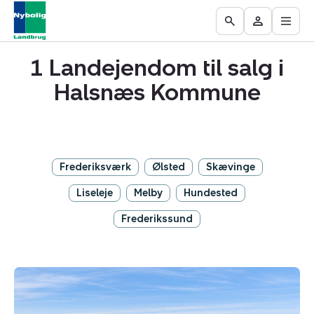
Åbn
Ejendomme
Find
Få
Go
Besøg
hove
til
mægler
vurderet
to
Mit
salg
din
1 Landejendom til salg i
the
område
ejendom
Search
Halsnæs Kommune
page
Frederiksværk
Ølsted
Skævinge
Liseleje
Melby
Hundested
Frederikssund
Landejendom:
Sigerslevvestervej
18,