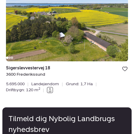
3600
Frederikssund
Sigerslevvestervej 18
3600 Frederikssund
5.695.000
|
Landejendom
|
Grund: 1,7 Ha
|
2
Driftbygn: 120 m
|
Tilmeld dig Nybolig Landbrugs
nyhedsbrev