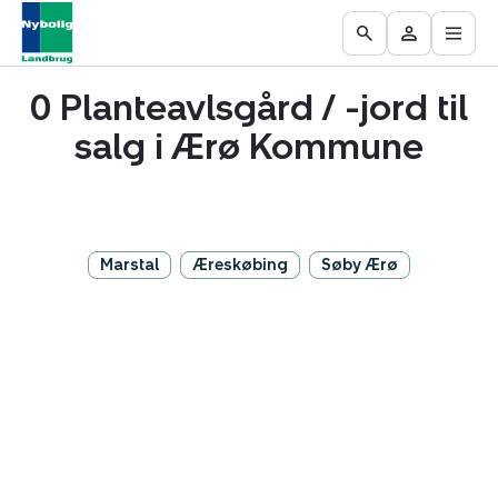
Åbn
Ejendomme
Find
Få
Go
Besøg
hove
til
mægler
vurderet
to
Mit
salg
din
0 Planteavlsgård / -jord til
the
område
ejendom
Search
salg i Ærø Kommune
page
Marstal
Æreskøbing
Søby Ærø