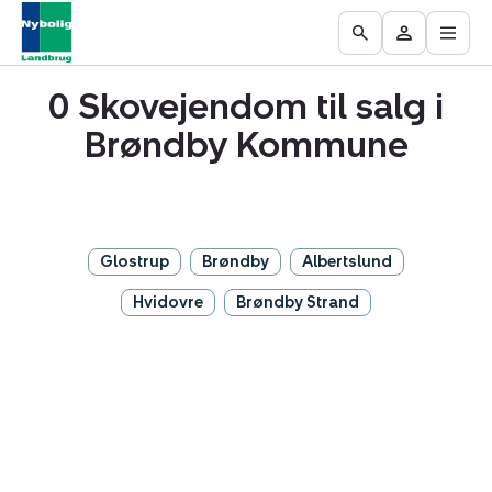
Åbn
Ejendomme
Find
Få
Go
Besøg
hove
til
mægler
vurderet
to
Mit
salg
din
0 Skovejendom til salg i
the
område
ejendom
Search
Brøndby Kommune
page
Glostrup
Brøndby
Albertslund
Hvidovre
Brøndby Strand