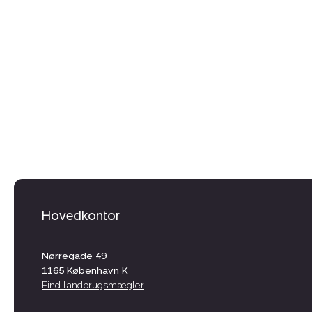
Hovedkontor
Nørregade 49
1165
København K
Find landbrugsmægler