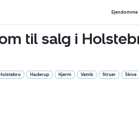
Ejendomme t
om til salg i Holst
Holstebro
Haderup
Hjerm
Vemb
Struer
Skive