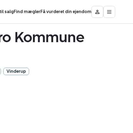
il salg
Find mægler
Få vurderet din ejendom
Åbn
Besøg
hovedmen
Mit
område
ebro Kommune
Vinderup