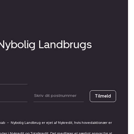
 Nybolig Landbrugs
Postnummer
Tilmeld
skab
–
Nybolig Landbrug er ejet af Nykredit, hvis hovedaktionær er
nder i Nykredit og Totalkredit. Det medfører et særligt ansvar for at