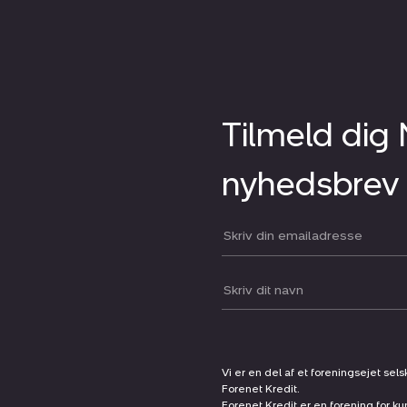
Tilmeld dig
nyhedsbrev
Din email:
Dit navn:
Vi er en del af et foreningsejet sel
Forenet Kredit.
Forenet Kredit er en forening for ku