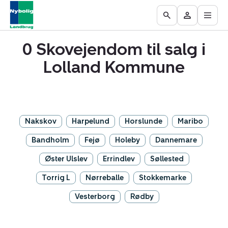
Åbn
Ejendomme
Find
Få
Go
Besøg
hove
til
mægler
vurderet
to
Mit
salg
din
0 Skovejendom til salg i
the
område
ejendom
Search
Lolland Kommune
page
Nakskov
Harpelund
Horslunde
Maribo
Bandholm
Fejø
Holeby
Dannemare
Øster Ulslev
Errindlev
Søllested
Torrig L
Nørreballe
Stokkemarke
Vesterborg
Rødby