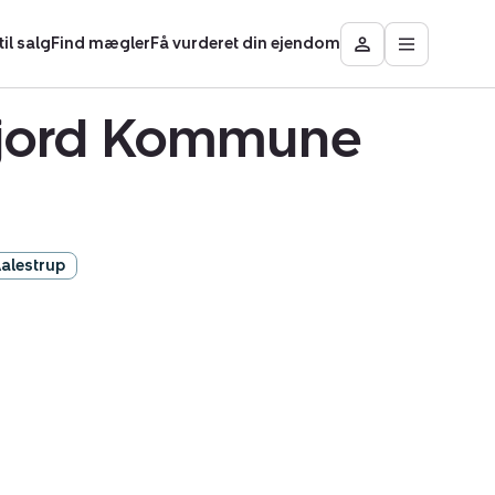
il salg
Find mægler
Få vurderet din ejendom
Åbn
Besøg
hovedmen
Mit
område
rfjord Kommune
alestrup