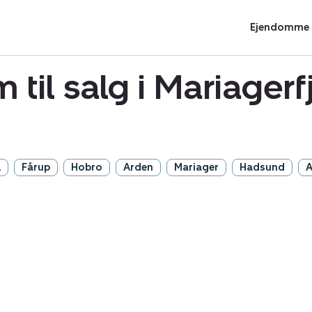
Ejendomme t
 til salg i Mariage
l
Fårup
Hobro
Arden
Mariager
Hadsund
A