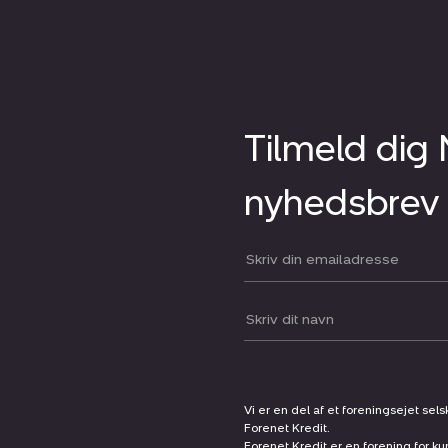
Tilmeld dig
nyhedsbrev
Din email:
Dit navn:
Vi er en del af et foreningsejet sel
Forenet Kredit.
Forenet Kredit er en forening for ku