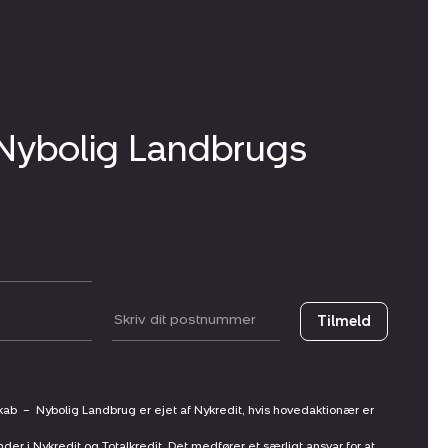
 Nybolig Landbrugs
Postnummer
Tilmeld
skab
–
Nybolig Landbrug er ejet af Nykredit, hvis hovedaktionær er
nder i Nykredit og Totalkredit. Det medfører et særligt ansvar for at