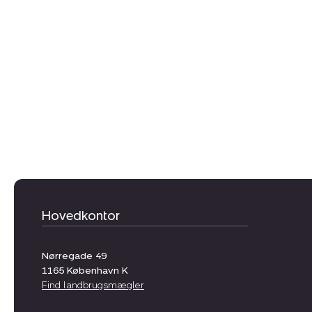
Hovedkontor
Nørregade 49
1165
København K
Find landbrugsmægler