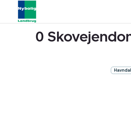
0 Skovejendom
Havnda