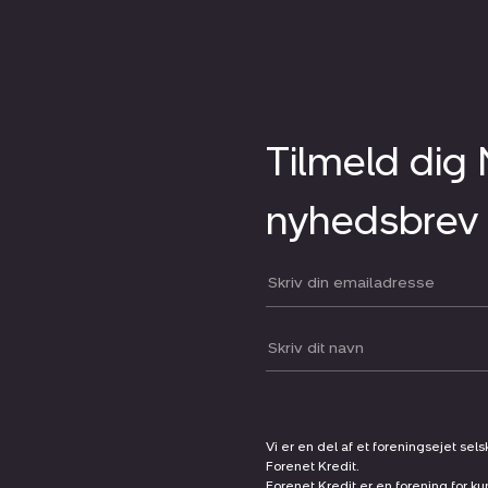
Tilmeld dig
nyhedsbrev
Din email:
Dit navn:
Vi er en del af et foreningsejet sel
Forenet Kredit.
Forenet Kredit er en forening for ku