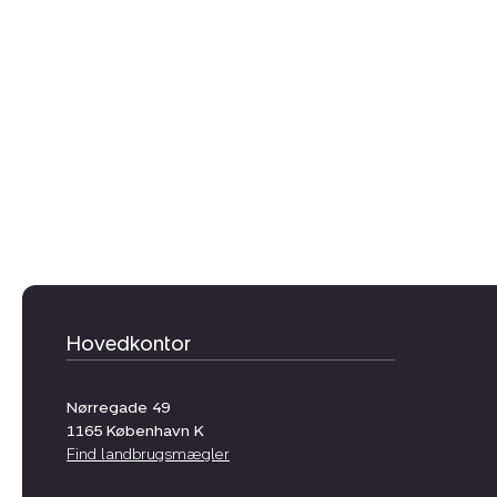
Hovedkontor
Nørregade 49
1165
København K
Find landbrugsmægler