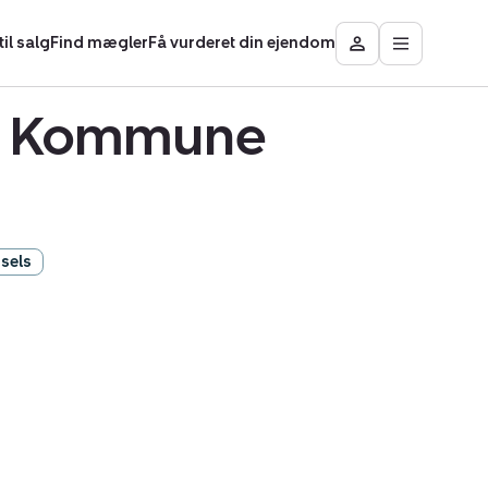
il salg
Find mægler
Få vurderet din ejendom
Åbn
Besøg
hovedmen
Mit
område
sø Kommune
sels