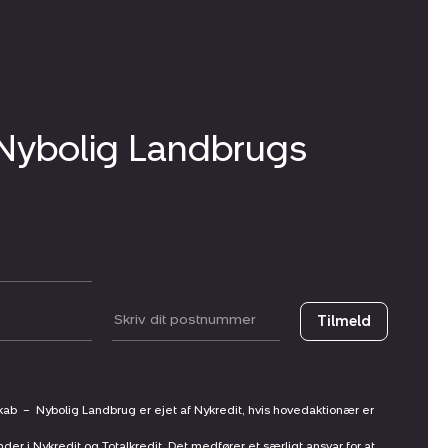
 Nybolig Landbrugs
Postnummer
Tilmeld
skab
–
Nybolig Landbrug er ejet af Nykredit, hvis hovedaktionær er
nder i Nykredit og Totalkredit. Det medfører et særligt ansvar for at