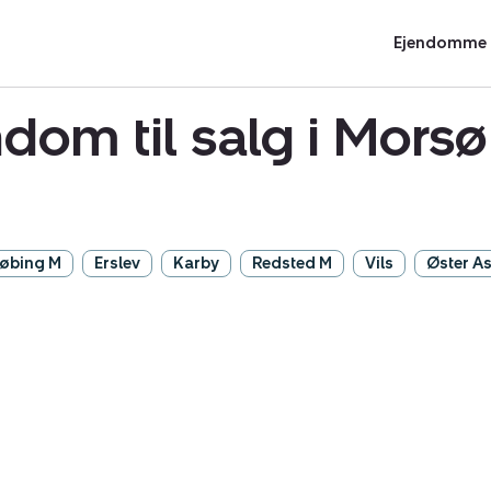
Ejendomme t
ndom til salg i Mor
øbing M
Erslev
Karby
Redsted M
Vils
Øster As