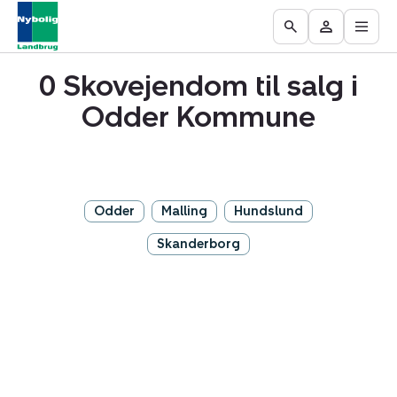
Åbn
Ejendomme
Find
Få
Go
Besøg
hove
til
mægler
vurderet
to
Mit
salg
din
0 Skovejendom til salg i
the
område
ejendom
Search
Odder Kommune
page
Odder
Malling
Hundslund
Skanderborg