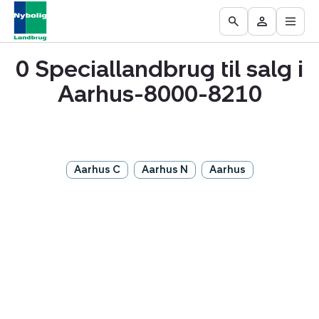
Åbn
Ejendomme
Find
Få
Go
Besøg
hove
til
mægler
vurderet
to
Mit
salg
din
0 Speciallandbrug til salg i
the
område
ejendom
Search
Aarhus-8000-8210
page
Aarhus C
Aarhus N
Aarhus