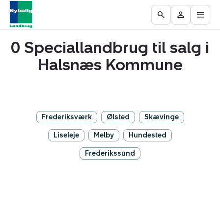
Åbn
Ejendomme
Find
Få
Go
Besøg
hove
til
mægler
vurderet
to
Mit
salg
din
0 Speciallandbrug til salg i
the
område
ejendom
Search
Halsnæs Kommune
page
Frederiksværk
Ølsted
Skævinge
Liseleje
Melby
Hundested
Frederikssund