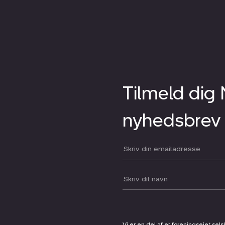
Tilmeld dig
nyhedsbrev
Din email:
Dit navn:
Vi er en del af et foreningsejet sel