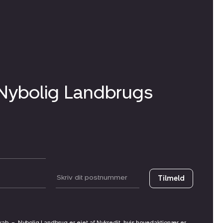
 Nybolig Landbrugs
Postnummer
Tilmeld
skab
–
Nybolig Landbrug er ejet af Nykredit, hvis hovedaktionær er