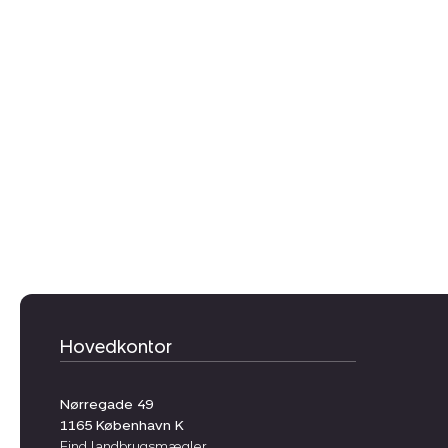
Hovedkontor
Nørregade 49
1165
København K
Find landbrugsmægler