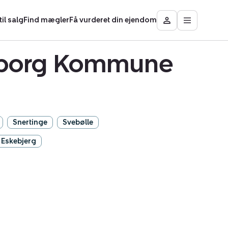
il salg
Find mægler
Få vurderet din ejendom
Åbn
Besøg
hovedmen
Mit
område
undborg Kommune
Snertinge
Svebølle
Eskebjerg