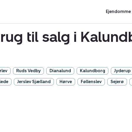
Ejendomme t
rug til salg i Kal
rlev
Ruds Vedby
Dianalund
Kalundborg
Jyderup
lede
Jerslev Sjælland
Hørve
Føllenslev
Sejerø