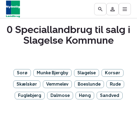
Åbn
Ejendomme
Find
Få
Go
Besøg
hove
til
mægler
vurderet
to
Mit
salg
din
0 Speciallandbrug til salg i
the
område
ejendom
Search
Slagelse Kommune
page
Sorø
Munke Bjergby
Slagelse
Korsør
Skælskør
Vemmelev
Boeslunde
Rude
Fuglebjerg
Dalmose
Høng
Sandved