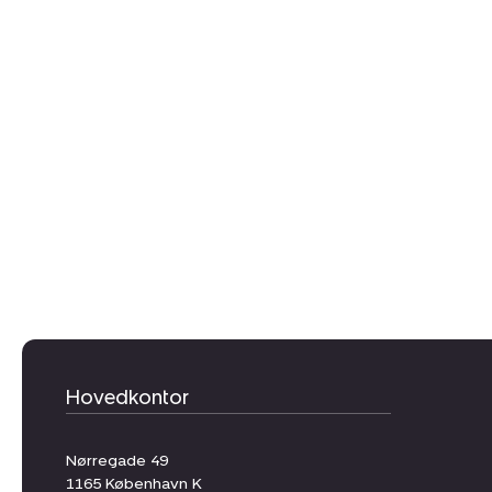
Hovedkontor
Nørregade 49
1165
København K