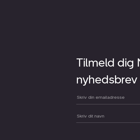
Tilmeld dig
nyhedsbrev
Din email:
Dit navn: