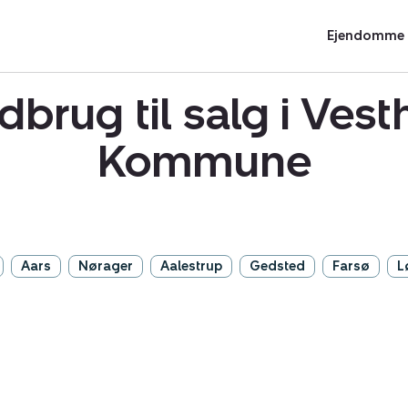
Ejendomme t
dbrug til salg i Ve
Kommune
Aars
Nørager
Aalestrup
Gedsted
Farsø
L