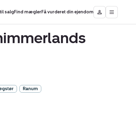
il salg
Find mægler
Få vurderet din ejendom
Åbn
Besøg
hovedmen
Mit
område
sthimmerlands
øgstør
Ranum