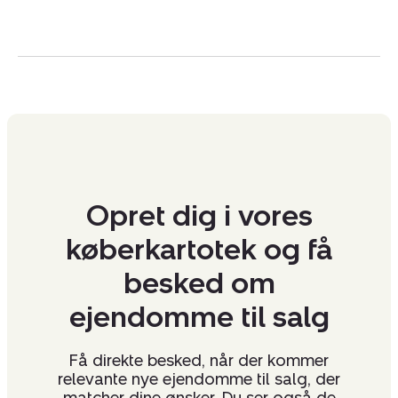
Forretningsgeografien spænder over hele Danmark
med de stærkeste markedsandele i Sydjylland - men
med afsæt i at omsætte produktionslandbrug i hele
Danmark.
Vi ser frem til et godt samarbejde!
CVR:
44937239
Opret dig i vores
køberkartotek og få
besked om
ejendomme til salg
Få direkte besked, når der kommer
relevante nye ejendomme til salg, der
matcher dine ønsker. Du ser også de