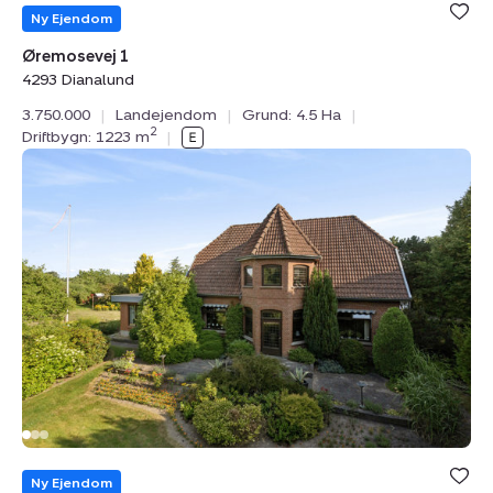
Bolig er ge
under din
Ny Ejendom
favoritter.
Øremosevej 1
4293 Dianalund
3.750.000
|
Landejendom
|
Grund: 4.5 Ha
|
2
Driftbygn: 1223 m
|
Landejendom:
Markhaven
110,
Bullerup,
5320
Agedrup
Bolig er ge
under din
Ny Ejendom