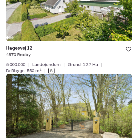
Bolig er ge
Hagesvej 12
under din
4970 Rødby
favoritter.
5.000.000
|
Landejendom
|
Grund: 12.7 Ha
|
2
Driftbygn: 550 m
|
Landejendom:
Råsøvej
11,
Tybjerg,
4160
Herlufmagle