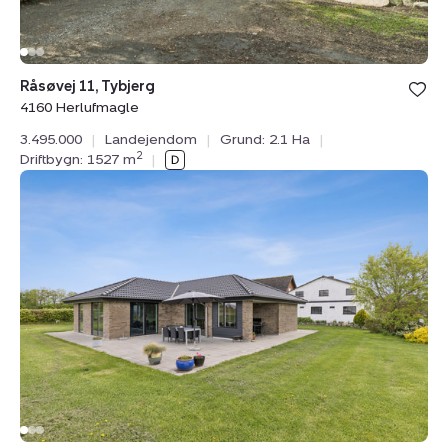
Bolig er ge
Råsøvej 11, Tybjerg
under din
4160 Herlufmagle
favoritter.
3.495.000
|
Landejendom
|
Grund: 2.1 Ha
|
2
Driftbygn: 1527 m
|
Planteavlsgård
/
-
jord:
Næblerødvej
20,
4250
Fuglebjerg