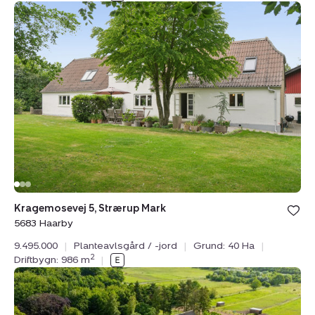
Planteavlsgård
/
-
jord:
Kragemosevej
5,
Strærup
Mark,
5683
Haarby
Bolig er ge
Kragemosevej 5, Strærup Mark
under din
5683 Haarby
favoritter.
9.495.000
|
Planteavlsgård / -jord
|
Grund: 40 Ha
|
2
Driftbygn: 986 m
|
Landejendom:
Højbyvej
45,