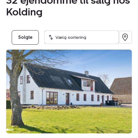
32 ejendomme til salg hos
Kolding
Solgte
Vælg sortering
Landejendom:
Øremosevej
1,
4293
Dianalund