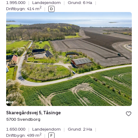
1.995.000
|
Landejendom
|
Grund: 6 Ha
|
2
Driftbygn: 414 m
|
Landejendom:
Skaregårdsvej
5,
Tåsinge,
5700
Svendborg
Bolig er ge
Skaregårdsvej 5, Tåsinge
under din
5700 Svendborg
favoritter.
1.650.000
|
Landejendom
|
Grund: 2 Ha
|
2
Driftbygn: 499 m
|