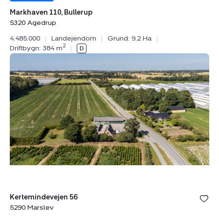
favoritter.
Markhaven 110, Bullerup
5320 Agedrup
4.485.000
|
Landejendom
|
Grund: 9.2 Ha
|
2
Driftbygn: 384 m
|
Landejendom:
Kertemindevejen
56,
5290
Marslev
Bolig er ge
Kertemindevejen 56
under din
5290 Marslev
favoritter.