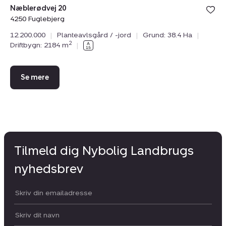
Bolig er ge
Næblerødvej 20
under din
4250 Fuglebjerg
favoritter.
12.200.000
|
Planteavlsgård / -jord
|
Grund: 38.4 Ha
|
2
Driftbygn: 2184 m
|
Se mere
Tilmeld dig Nybolig Landbrugs
nyhedsbrev
Din email:
Dit navn: