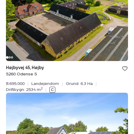
Højby,
5260
Odense
S
Bolig er ge
Højbyvej 45, Højby
under din
5260 Odense S
favoritter.
8.695.000
|
Landejendom
|
Grund: 6.3 Ha
|
2
Driftbygn: 2534 m
|
Landejendom:
Hagesvej
12,
4970
Rødby