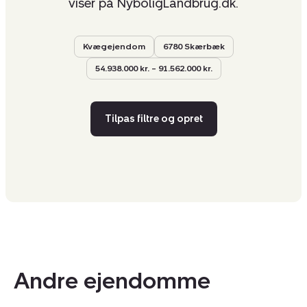
viser på NyboligLandbrug.dk.
Kvægejendom
6780 Skærbæk
54.938.000 kr. – 91.562.000 kr.
Tilpas filtre og opret
Andre ejendomme