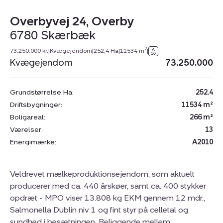
Overbyvej 24, Overby
6780 Skærbæk
2
73.250.000 kr.
|
Kvægejendom
|
252,4 Ha
|
11534 m
|
Kvægejendom
73.250.000
Grundstørrelse Ha:
252.4
Driftsbygninger:
11534 m²
Boligareal:
266 m²
Værelser:
13
Energimærke:
A2010
Veldrevet mælkeproduktionsejendom, som aktuelt
producerer med ca. 440 årskøer, samt ca. 400 stykker
opdræt - MPO viser 13.808 kg EKM gennem 12 mdr.,
Salmonella Dublin niv 1 og fint styr på celletal og
sundhed i besætningen. Beliggende mellem