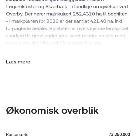
Løgumkloster og Skærbæk – i landlige omgivelser ved
Overby. Der hører matrikulært 252,4310 ha til bedriften
- i markplanen for 2026 er der samlet 421,40 ha, inkl.
forpagtede arealer. Boniteten er overvejende lerblandet
sandjord til grovsandet jord, samt mindre arealer med
mere humusholdig jord. Fin arondering, idet
størstedelen af jorden er placeret tæt på de to
bygningssæt. Arealet anvendes overvejende til
Udvid/skjul
produktion af grovfoder, samt til salgsafgrøder.
tekst
Hovedejendommen består af et dejligt stuehus, solide
driftsbygninger, med god logistik, samt optimale
opbevaringsfaciliteter til både gylle og grovfoder m.m.
Fine muligheder for jagt og naturoplevelse.
Mælkeproduktionen foregår på hovedejendommen
Økonomisk overblik
Overbyvej 24/26, samt lidt opdræt på Overbyvej 30.
På Tevringvej 10 produceres ”Dansk Kalv”, ca. 200 dyr
om året.
Kontantpris
73.250.000