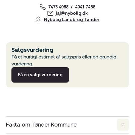
7473 4088
4041 7488
jaj@nybolig.dk
Nybolig Landbrug Tønder
Salgsvurdering
Få et hurtigt estimat af salgspris eller en grundig
vurdering.
Få en salgsvurdering
Kopier link
Del via mail
Fakta om Tønder Kommune