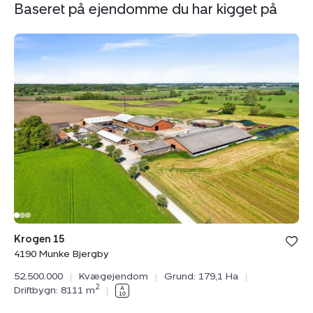
Baseret på ejendomme du har kigget på
Kvægejendom:
K
Krogen
Ha
15,
42
4190
Er
Munke
9
Bjergby
Sk
Krogen 15
Ha
4190 Munke Bjergby
95
52.500.000
|
Kvægejendom
|
Grund: 179,1 Ha
|
37
2
Driftbygn: 8111 m
|
Dr