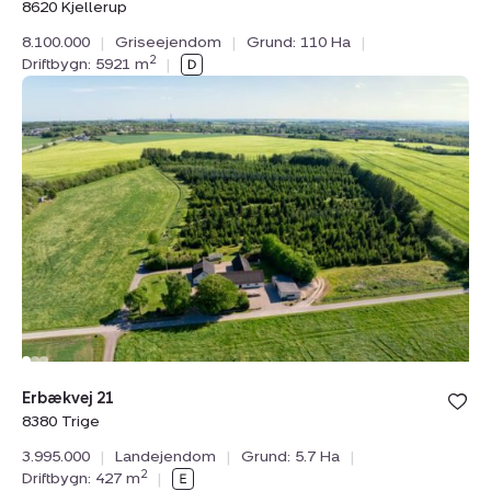
8620 Kjellerup
8.100.000
|
Griseejendom
|
Grund: 110 Ha
|
2
Driftbygn: 5921 m
|
Landejendom:
Erbækvej
21,
8380
Trige
Bolig er ge
Erbækvej 21
under din
8380 Trige
favoritter.
3.995.000
|
Landejendom
|
Grund: 5.7 Ha
|
2
Driftbygn: 427 m
|