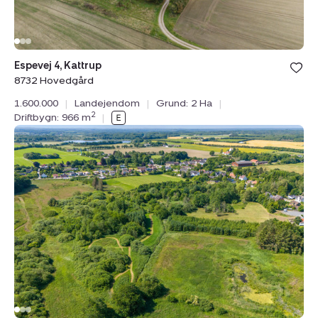
Bolig er ge
Espevej 4, Kattrup
under din
8732 Hovedgård
favoritter.
1.600.000
|
Landejendom
|
Grund: 2 Ha
|
2
Driftbygn: 966 m
|
Landejendom:
Stenvad
Bygade
17,
Stenvad,
8586
Ørum
Djurs