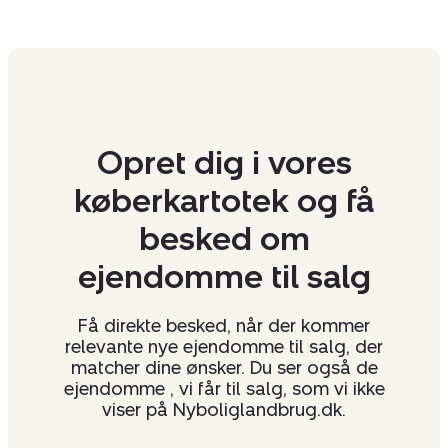
egne rådgivere. Så har du brug for nogle af branchens
bedste rådgivere og landbrugsmæglere, skal du ikke
tøve med at tage kontakt til os.
Vi ser frem til at hjælpe dig med salg af landbrug og
landejendomme.
Opret dig i vores
Salg af landbrug og landejendomme:
køberkartotek og få
besked om
Vi arbejder som landbrugsmægler i bl.a. flg.: områder:
Jylland, Østjylland, Midtjylland, Himmerland, Djursland,
ejendomme til salg
Nordjylland, Randers, Århus, Favrskov, Vejle,
Hedensted, Viborg, Aalborg, Hobro, Skanderborg,
Få direkte besked, når der kommer
Grenå og Ebeltoft.
relevante nye ejendomme til salg, der
matcher dine ønsker. Du ser også de
Nybolig Landbrug Gustav Winther A/S
ejendomme , vi får til salg, som vi ikke
CVR:
32942725
viser på Nyboliglandbrug.dk.