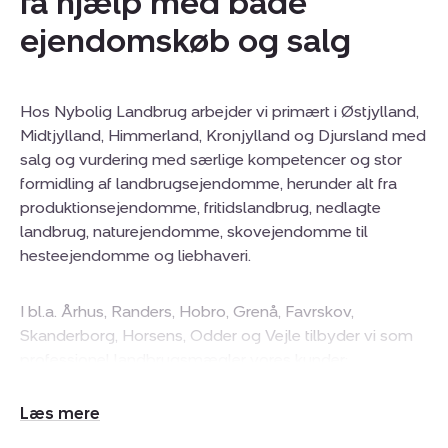
få hjælp med både
ejendomskøb og salg
Hos Nybolig Landbrug arbejder vi primært i Østjylland,
Midtjylland, Himmerland, Kronjylland og Djursland med
salg og vurdering med særlige kompetencer og stor
formidling af landbrugsejendomme, herunder alt fra
produktionsejendomme, fritidslandbrug, nedlagte
landbrug, naturejendomme, skovejendomme til
hesteejendomme og liebhaveri.
I bl.a. Århus, Randers, Hobro, Grenå, Favrskov,
Skanderborg, Horsens, Odder og Vejle tilbyder vi som
professionel landbrugsmægler vores kunder:
Udvid/skjul
En landbrugsmægler med stor erfaring
tekst
Seriøs vurdering