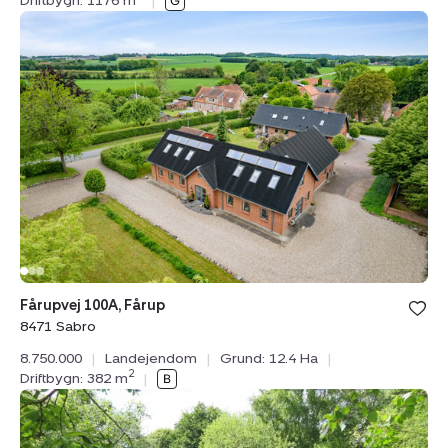
Driftbygn: 1176 m
|
Landejendom:
Fårupvej
100A,
Fårup,
8471
Sabro
Bolig er ge
Fårupvej 100A, Fårup
under din
8471 Sabro
favoritter.
8.750.000
|
Landejendom
|
Grund: 12.4 Ha
|
2
Driftbygn: 382 m
|
Landejendom:
Gestenvej