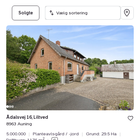
Solgte
Vælg sortering
Planteavlsgård
/
-
jord:
Ådalsvej
16,
Liltved,
8963
Auning
Bolig er ge
Ådalsvej 16, Liltved
under din
8963 Auning
favoritter.
5.000.000
|
Planteavlsgård / -jord
|
Grund: 29.5 Ha
|
2