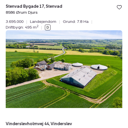
Bolig er ge
Stenvad Bygade 17, Stenvad
under din
8586 Ørum Djurs
favoritter.
3.695.000
|
Landejendom
|
Grund: 7.8 Ha
|
2
Driftbygn: 495 m
|
Griseejendom:
Vinderslevholmvej
44,
Vinderslev,
8620
Kjellerup
Vinderslevholmvej 44, Vinderslev