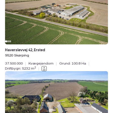
9520
Skørping
Haverslevvej 42, Ersted
9520 Skørping
37.500.000
|
Kvægejendom
|
Grund: 100.8 Ha
|
2
Driftbygn: 5232 m
|
Planteavlsgård
/
-
jord:
Oldrupvej
74,
Oldrup,