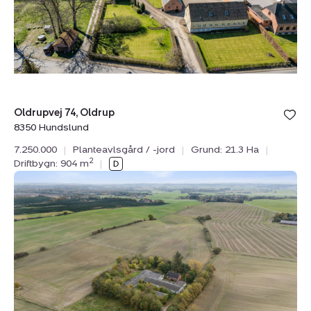
8350
Hundslund
Bolig er ge
Oldrupvej 74, Oldrup
under din
8350 Hundslund
favoritter.
7.250.000
|
Planteavlsgård / -jord
|
Grund: 21.3 Ha
|
2
Driftbygn: 904 m
|
Landejendom:
Espevej
4,
Kattrup,
8732
Hovedgård