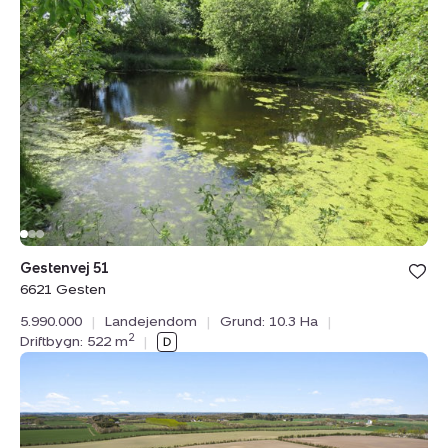
51,
6621
Gesten
Bolig er ge
Gestenvej 51
under din
6621 Gesten
favoritter.
5.990.000
|
Landejendom
|
Grund: 10.3 Ha
|
2
Driftbygn: 522 m
|
Kvægejendom:
Haverslevvej
42,
Ersted,