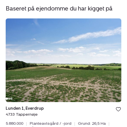
Baseret på ejendomme du har kigget på
Planteavlsgård
Pl
/
/
-
-
jord:
jo
Lunden
Lø
1,
42
Everdrup,
8
4733
L
Tappernøje
Lø
88
Lunden 1, Everdrup
4733 Tappernøje
80
Dri
5.880.000
|
Planteavlsgård / -jord
|
Grund: 26,5 Ha
|