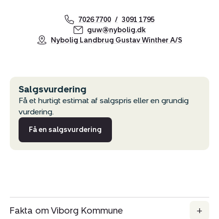
7026 7700
3091 1795
guw@nybolig.dk
Nybolig Landbrug Gustav Winther A/S
Salgsvurdering
Få et hurtigt estimat af salgspris eller en grundig
vurdering.
Få en salgsvurdering
Kopier link
Del via mail
Fakta om Viborg Kommune