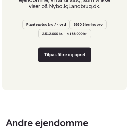
ejendomme, vi får til salg, som vi ikke
viser på NyboligLandbrug.dk.
Planteavlsgård / -jord
8850 Bjerringbro
2.512.000 kr. – 4.188.000 kr.
Tilpas filtre og opret
Andre ejendomme