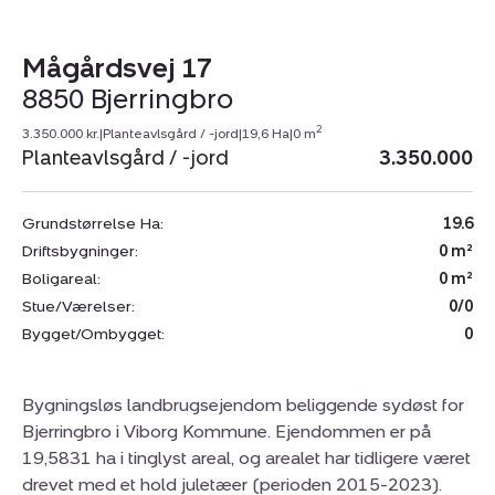
Mågårdsvej 17
8850 Bjerringbro
2
3.350.000 kr.
|
Planteavlsgård / -jord
|
19,6 Ha
|
0 m
Planteavlsgård / -jord
3.350.000
Grundstørrelse Ha:
19.6
Driftsbygninger:
0 m²
Boligareal:
0 m²
Stue/Værelser:
0/0
Bygget/Ombygget:
0
Bygningsløs landbrugsejendom beliggende sydøst for
Bjerringbro i Viborg Kommune. Ejendommen er på
19,5831 ha i tinglyst areal, og arealet har tidligere været
drevet med et hold juletæer (perioden 2015-2023).