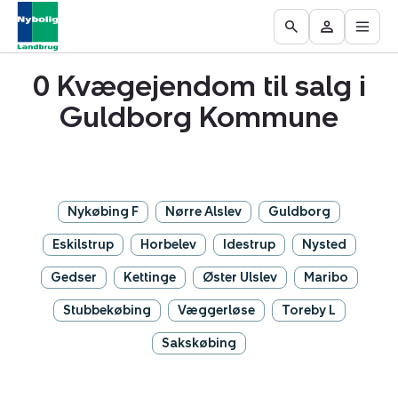
Åbn
Ejendomme
Find
Få
Go
Besøg
hove
til
mægler
vurderet
to
Mit
salg
din
0 Kvægejendom til salg i
the
område
ejendom
Search
Guldborg Kommune
page
Nykøbing F
Nørre Alslev
Guldborg
Eskilstrup
Horbelev
Idestrup
Nysted
Gedser
Kettinge
Øster Ulslev
Maribo
Stubbekøbing
Væggerløse
Toreby L
Sakskøbing