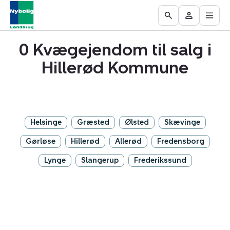
Åbn
Ejendomme
Find
Få
Go
Besøg
hove
til
mægler
vurderet
to
Mit
salg
din
0 Kvægejendom til salg i
the
område
ejendom
Search
Hillerød Kommune
page
Helsinge
Græsted
Ølsted
Skævinge
Gørløse
Hillerød
Allerød
Fredensborg
Lynge
Slangerup
Frederikssund