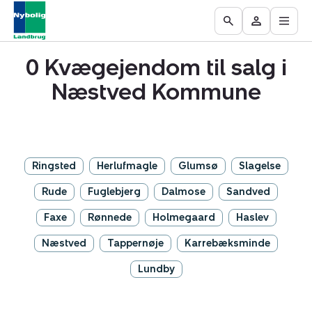
Åbn
Ejendomme
Find
Få
Go
Besøg
hove
til
mægler
vurderet
to
Mit
salg
din
0 Kvægejendom til salg i
the
område
ejendom
Search
Næstved Kommune
page
Ringsted
Herlufmagle
Glumsø
Slagelse
Rude
Fuglebjerg
Dalmose
Sandved
Faxe
Rønnede
Holmegaard
Haslev
Næstved
Tappernøje
Karrebæksminde
Lundby