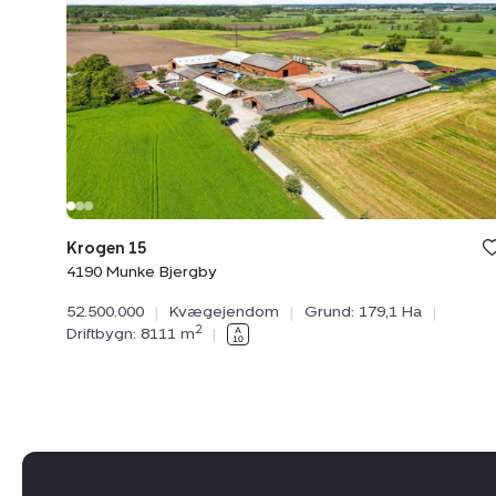
4190
Munke
Bjergby
Krogen 15
4190 Munke Bjergby
52.500.000
|
Kvægejendom
|
Grund: 179,1 Ha
|
2
Driftbygn: 8111 m
|