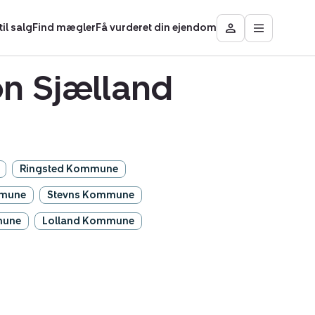
il salg
Find mægler
Få vurderet din ejendom
Åbn
Besøg
hovedmen
Mit
område
on Sjælland
Ringsted Kommune
mmune
Stevns Kommune
mune
Lolland Kommune