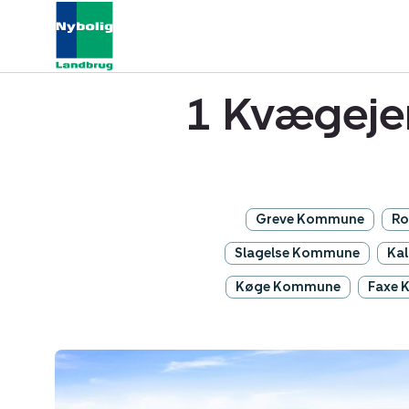
1 Kvægejen
Greve Kommune
Ro
Slagelse Kommune
Ka
Køge Kommune
Faxe
Kvægejendom:
Krogen
15,