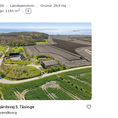
000
|
Landejendom
|
Grund: 29,9 Ha
|
2
ygn: 1164 m
|
ejendom:
gårdsvej
ge,
dborg
årdsvej 5, Tåsinge
Svendborg