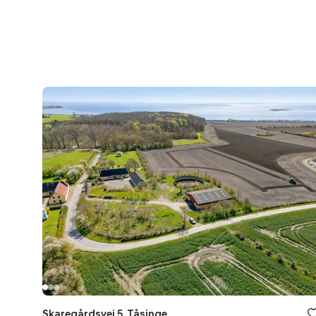
Landejendom:
Skaregårdsvej
5,
Tåsinge,
5700
Svendborg
Skaregårdsvej 5, Tåsinge