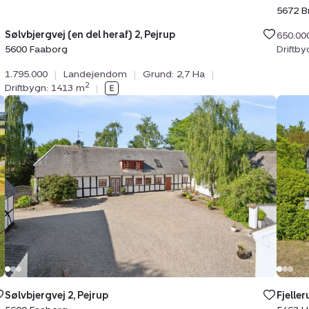
5672 B
Sølvbjergvej (en del heraf) 2, Pejrup
650.00
Driftb
5600 Faaborg
1.795.000
|
Landejendom
|
Grund: 2,7 Ha
|
2
Driftbygn: 1413 m
|
Landejendom:
Land
Sølvbjergvej
Fjell
2,
23,
Pejrup,
Fjelle
5600
5463
Faaborg
Harn
Sølvbjergvej 2, Pejrup
Fjeller