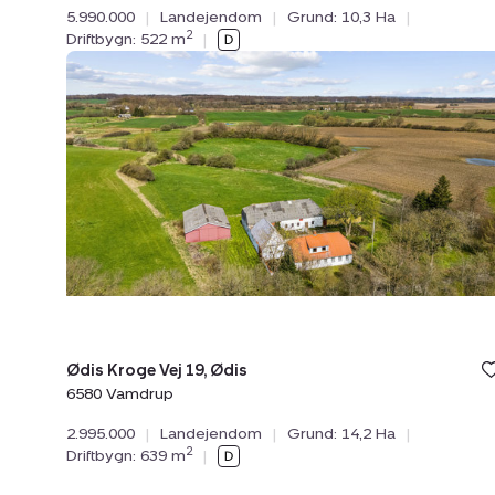
5.990.000
|
Landejendom
|
Grund: 10,3 Ha
|
2
Driftbygn: 522 m
|
Landejendom:
Ødis
Kroge
Vej
19,
Ødis,
6580
Vamdrup
Ødis Kroge Vej 19, Ødis
6580 Vamdrup
2.995.000
|
Landejendom
|
Grund: 14,2 Ha
|
2
Driftbygn: 639 m
|