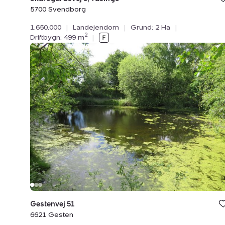
5700 Svendborg
1.650.000
|
Landejendom
|
Grund: 2 Ha
|
2
Driftbygn: 499 m
|
Landejendom:
Gestenvej
51,
6621
Gesten
Gestenvej 51
6621 Gesten