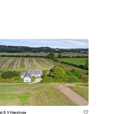
ejendom:
vej
nge,
y
ej 8, V Hæsinge