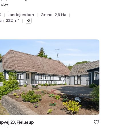
roby
0
|
Landejendom
|
Grund: 2,9 Ha
|
2
ygn: 232 m
|
ejendom:
erupvej
rup,
drup
upvej 23, Fjellerup