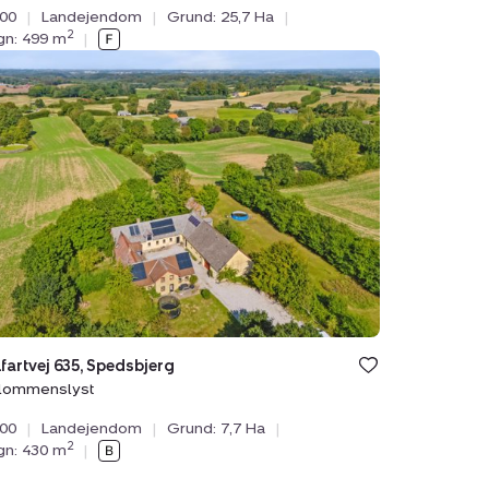
000
|
Landejendom
|
Grund: 25,7 Ha
|
2
ygn: 499 m
|
ejendom:
lfartvej
bjerg,
menslyst
fartvej 635, Spedsbjerg
Blommenslyst
000
|
Landejendom
|
Grund: 7,7 Ha
|
2
ygn: 430 m
|