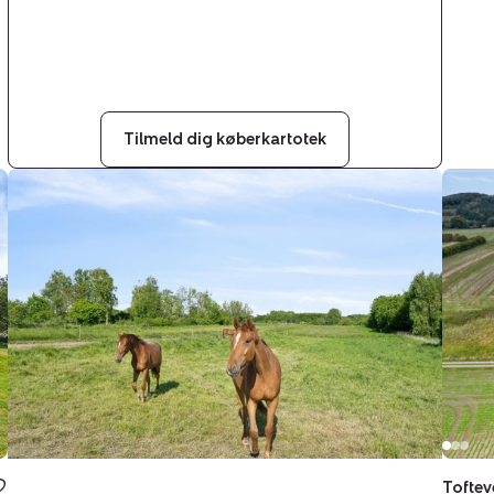
Tilmeld dig køberkartotek
Landejendom:
Land
Sølvbjergvej
Tofte
(en
8,
del
V
heraf)
Hæsi
2,
5672
Pejrup,
Brob
5600
Faaborg
Toftev