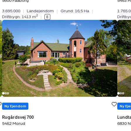
5600 Faaborg
5463 H
3.695.000
|
Landejendom
|
Grund: 16,5 Ha
|
1.765.
2
Driftbygn: 1413 m
|
Driftb
Landejendom:
Land
Rugårdsvej
Lund
700,
31,
5462
Lund
Morud
6830
Nørr
Nebe
Ny Ej
Ny Ejendom
Lundta
Rugårdsvej 700
6830 N
5462 Morud