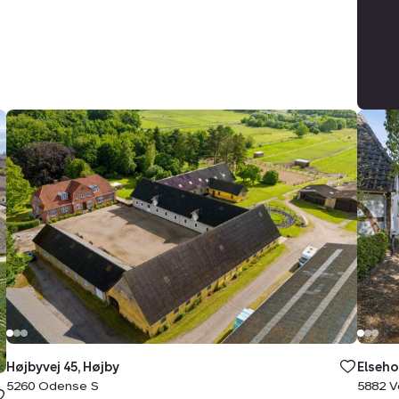
Landejendom:
Land
Højbyvej
Elseh
45,
13,
Højby,
5882
5260
Vejst
Odense
S
Højbyvej 45, Højby
Elseho
5260 Odense S
5882 V