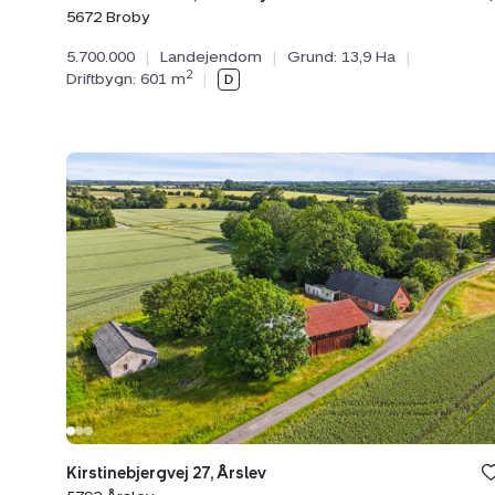
5672 Broby
5.700.000
|
Landejendom
|
Grund: 13,9 Ha
|
2
Driftbygn: 601 m
|
Landejendom:
Kirstinebjergvej
27,
Årslev,
5792
Årslev
Kirstinebjergvej 27, Årslev