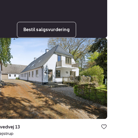
Bestil salgsvurdering
ejendom:
ovedvej
rup
vedvej 13
ejstrup