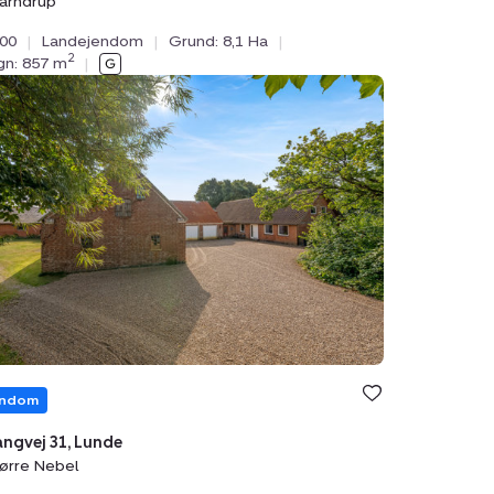
arndrup
000
|
Landejendom
|
Grund: 8,1 Ha
|
2
ygn: 857 m
|
ejendom:
tangvej
e,
e
l
endom
ngvej 31, Lunde
ørre Nebel