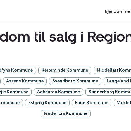
Ejendomme t
dom til salg i Regi
dfyns Kommune
Kerteminde Kommune
Middelfart Kom
Assens Kommune
Svendborg Kommune
Langeland
ejle Kommune
Aabenraa Kommune
Sønderborg Komm
 Kommune
Esbjerg Kommune
Fanø Kommune
Varde
Fredericia Kommune