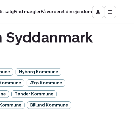
il salg
Find mægler
Få vurderet din ejendom
Åbn
Besøg
hovedmen
Mit
område
on Syddanmark
mune
Nyborg Kommune
 Kommune
Ærø Kommune
une
Tønder Kommune
 Kommune
Billund Kommune