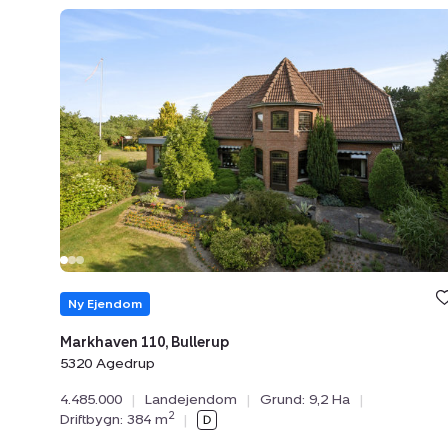
Landejendom:
Markhaven
110,
Bullerup,
5320
Agedrup
Ny Ejendom
Markhaven 110, Bullerup
5320 Agedrup
4.485.000
|
Landejendom
|
Grund: 9,2 Ha
|
2
Driftbygn: 384 m
|