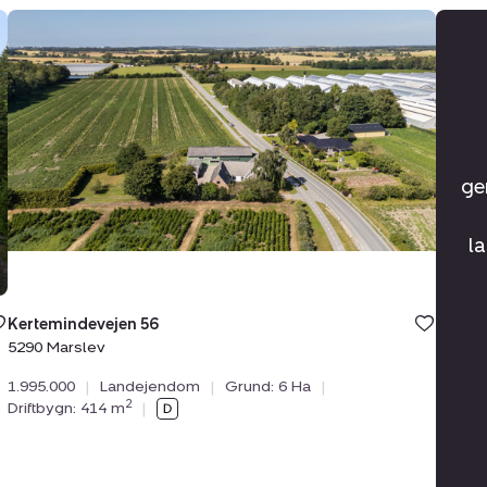
Landejendom:
Kertemindevejen
56,
5290
Marslev
ge
l
Kertemindevejen 56
5290 Marslev
1.995.000
|
Landejendom
|
Grund: 6 Ha
|
2
Driftbygn: 414 m
|