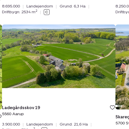
8.695.000
|
Landejendom
|
Grund: 6,3 Ha
|
8.250.
2
Driftbygn: 2534 m
|
Driftb
Landejendom:
Land
Ladegårdsskov
Skare
19,
5,
5560
Tåsin
Aarup
5700
Sven
Ladegårdsskov 19
5560 Aarup
Skareg
5700 
3.900.000
|
Landejendom
|
Grund: 21,6 Ha
|
2