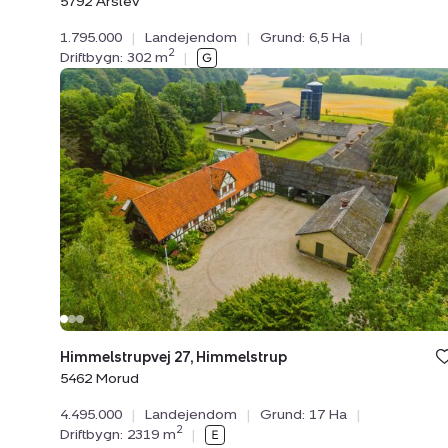
5792 Årslev
1.795.000
|
Landejendom
|
Grund: 6,5 Ha
|
2
Driftbygn: 302 m
|
Landejendom:
Himmelstrupvej
27,
Himmelstrup,
5462
Morud
Himmelstrupvej 27, Himmelstrup
5462 Morud
4.495.000
|
Landejendom
|
Grund: 17 Ha
|
2
Driftbygn: 2319 m
|