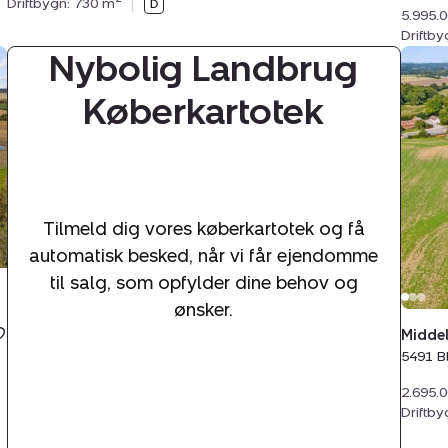
Driftbygn: 730 m
|
5.995.
Driftb
Nybolig Landbrug
Land
Midde
Køberkartotek
635,
Speds
5491
Blom
Tilmeld dig vores køberkartotek og få
automatisk besked, når vi får ejendomme
til salg, som opfylder dine behov og
ønsker.
Middel
5491 
2.695.
Driftb