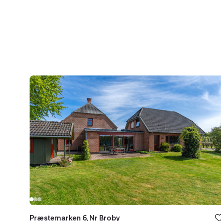
Landejendom:
Præstemarken
6,
Nr
Broby,
5672
Broby
Præstemarken 6, Nr Broby