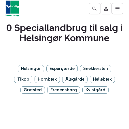
Åbn
Ejendomme
Find
Få
Go
Besøg
hove
til
mægler
vurderet
to
Mit
salg
din
0 Speciallandbrug til salg i
the
område
ejendom
Search
Helsingør Kommune
page
Helsingør
Espergærde
Snekkersten
Tikøb
Hornbæk
Ålsgårde
Hellebæk
Græsted
Fredensborg
Kvistgård