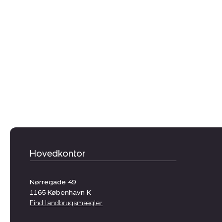
Hovedkontor
Nørregade 49
1165
København K
Find landbrugsmægler