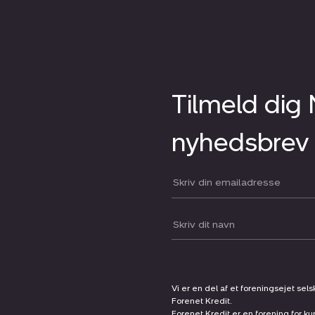
Tilmeld dig
nyhedsbrev
Din email:
Dit navn:
Vi er en del af et foreningsejet sel
Forenet Kredit.
Forenet Kredit er en forening for ku