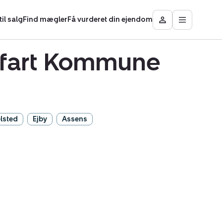
il salg
Find mægler
Få vurderet din ejendom
Åbn
Besøg
hovedmen
Mit
område
elfart Kommune
lsted
Ejby
Assens