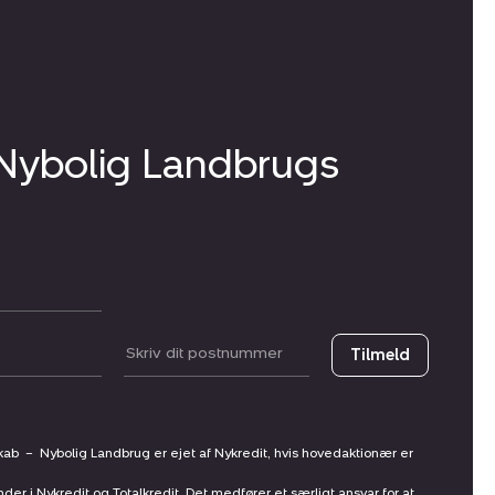
 Nybolig Landbrugs
Postnummer
Tilmeld
skab
–
Nybolig Landbrug er ejet af Nykredit, hvis hovedaktionær er
nder i Nykredit og Totalkredit. Det medfører et særligt ansvar for at