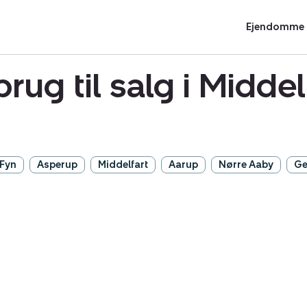
Ejendomme t
brug til salg i Midd
 Fyn
Asperup
Middelfart
Aarup
Nørre Aaby
Ge