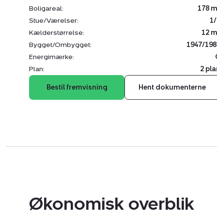
Boligareal:
178 m
Stue/Værelser:
1/
Kælderstørrelse:
12 m
Bygget/Ombygget:
1947/198
Energimærke:
Plan:
2 pla
Bestil fremvisning
Hent dokumenterne
Økonomisk overblik