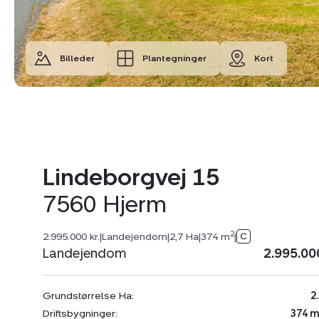
Billeder
Plantegninger
Kort
Lindeborgvej 15
7560 Hjerm
2
2.995.000 kr.
|
Landejendom
|
2,7 Ha
|
374 m
|
Landejendom
2.995.00
Grundstørrelse Ha:
2
Driftsbygninger:
374 m