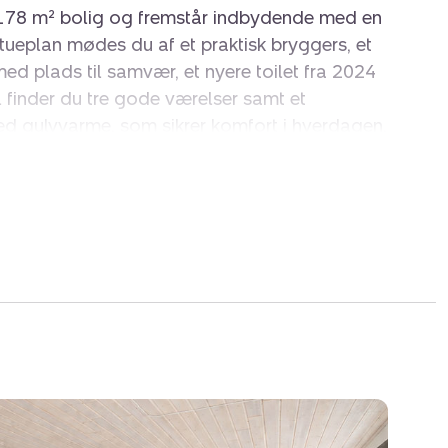
 178 m² bolig og fremstår indbydende med en
 stueplan mødes du af et praktisk bryggers, et
d plads til samvær, et nyere toilet fra 2024
l finder du tre gode værelser samt et
d gulvvarme, som sikrer komfort i hverdagen.
re kælder samt en skøn overdækket terrasse,
n over de naturskønne omgivelser.
eret med nyere tag samt nye zinktagrender.
der er naturligvis indlagt fibernet.
e anvendelige udbygninger med gode
y og erhverv. Den tidligere staldbygning er
age med elporte og delvist fast bund.
s på 56 m², som i dag anvendes til
t isoleret værksted på 118 m² med elport og