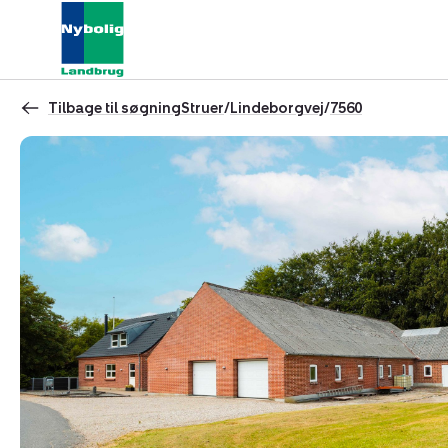
Tilbage til søgning
Struer
/
Lindeborgvej
/
7560