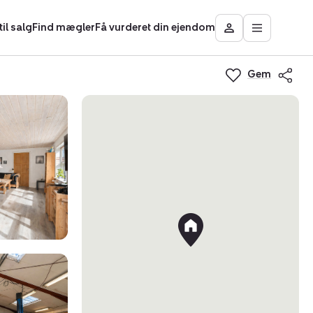
il salg
Find mægler
Få vurderet din ejendom
Åbn
Besøg
hovedmen
Mit
område
Gem