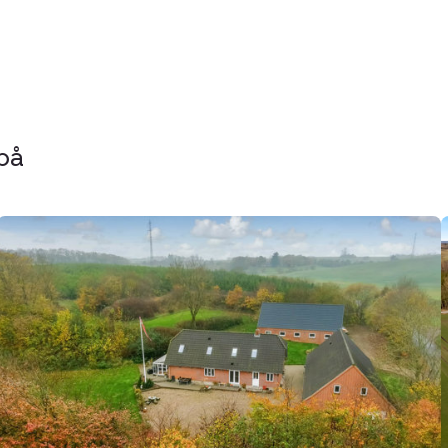
på
Landejendom:
Lindeborgvej
18,
7560
Hjerm