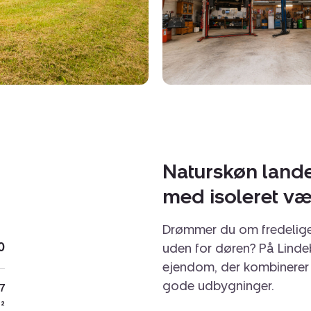
Naturskøn land
med isoleret vær
Drømmer du om fredelige 
0
uden for døren? På Lind
ejendom, der kombinerer
gode udbygninger.
.7
²