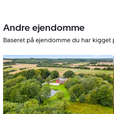
Andre ejendomme
Baseret på ejendomme du har kigget 
Landejendom:
Agerfeldvej
17,
7550
Sørvad