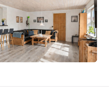
sig med masser af friarealer, der indbyder til
ller leg. Her finder du også en hyggelig
l udeliv og overnatning under åben himmel.
il Hummelmose Å, hvor der er mulighed for
den og unik kvalitet.
d kun 1,2 km til Hjerm by, hvor du finder
asningsmuligheder og et godt foreningsliv, og
inutters kørsel til motorvejen, der giver nem
borg, Aarhus og Vejle.
 sjæl, plads og natur – perfekt til familien,
 eller drømmen om livet på landet.