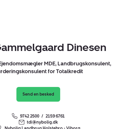
Gammelgaard Dinesen
, Ejendomsmægler MDE, Landbrugskonsulent,
rderingskonsulent for Totalkredit
Send en besked
9742 2500
2159 6761
tdi@nybolig.dk
Nybolig Landbrug Holstebro - Viborg