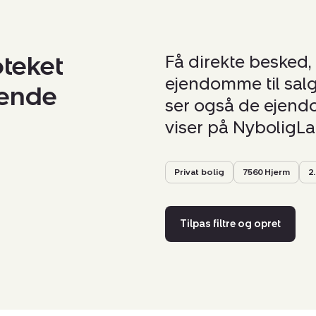
oteket
Få direkte besked,
ejendomme til salg
nende
ser også de ejendom
viser på NyboligL
Privat bolig
7560 Hjerm
2.
Tilpas filtre og opret