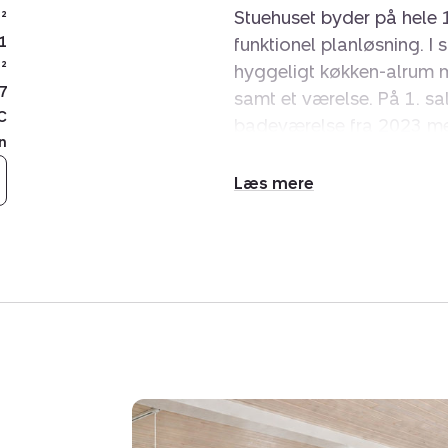
Stuehuset byder på hele
²
1
funktionel planløsning. I
²
hyggeligt køkken-alrum me
7
samt et værelse. På 1. sa
C
badeværelse fra 2023 me
n
Derudover er der en mind
hvor du kan nyde udsigte
Udvid/skjul
Boligen er løbende opdat
tekst
Vinduerne er i træ/alu og 
Ejendommen rummer fler
muligheder for både hobb
omdannet til dobbelt gar
Derudover får du et udhu
opbevaring, samt et stor
plads til lifte.