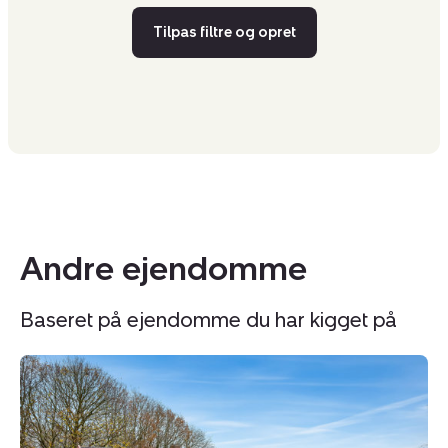
Tilpas filtre og opret
Andre ejendomme
Baseret på ejendomme du har kigget på
Landejendom:
L
Skjernvej
D
211,
3,
Agerfeld,
7