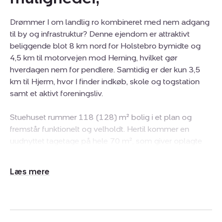
Drømmer I om landlig ro kombineret med nem adgang
til by og infrastruktur? Denne ejendom er attraktivt
beliggende blot 8 km nord for Holstebro bymidte og
4,5 km til motorvejen mod Herning, hvilket gør
hverdagen nem for pendlere. Samtidig er der kun 3,5
km til Hjerm, hvor I finder indkøb, skole og togstation
samt et aktivt foreningsliv.
Stuehuset rummer 118 (128) m² bolig i et plan og
fremstår funktionelt og velholdt. Hertil kommer en
uudnyttet tagetage på hele 70 m², som giver oplagte
muligheder for at udvide boligarealet, hvis der ønskes
flere værelser, hjemmekontor eller ekstra opholdsrum.
Udvid/skjul
Boligen er opdateret med træ/alu-vinduer, som sikrer et
tekst
godt lysindfald og minimal vedligeholdelse, og
opvarmningen sker via en luft-til-vand varmepumpe fra
2017, hvilket giver en energivenlig og økonomisk drift.