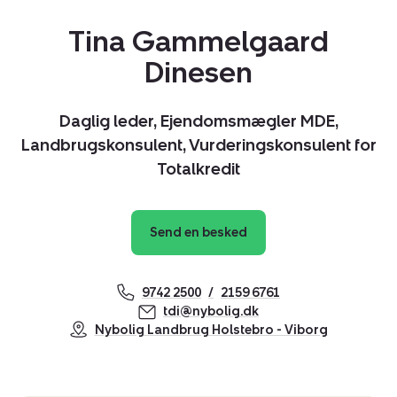
Tina Gammelgaard
Dinesen
Daglig leder, Ejendomsmægler MDE,
Landbrugskonsulent, Vurderingskonsulent for
Totalkredit
Send en besked
9742 2500
2159 6761
tdi@nybolig.dk
Nybolig Landbrug Holstebro - Viborg