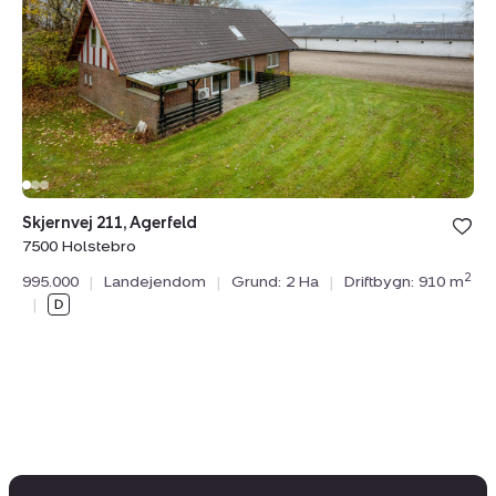
7500
V
Holstebro
Da
75
Skjernvej 211, Agerfeld
1.
7500 Holstebro
Dr
2
995.000
|
Landejendom
|
Grund: 2 Ha
|
Driftbygn: 910 m
|