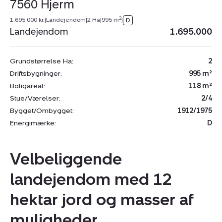
7560 Hjerm
2
1.695.000 kr.
|
Landejendom
|
2 Ha
|
995 m
|
Landejendom
1.695.000
Grundstørrelse Ha:
2
Driftsbygninger:
995 m²
Boligareal:
118 m²
Stue/Værelser:
2/4
Bygget/Ombygget:
1912/1975
Energimærke:
D
Velbeliggende
landejendom med 12
hektar jord og masser af
muligheder,