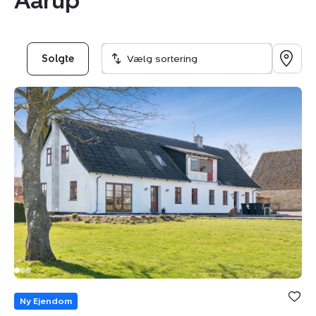
Aarup
Solgte
Vælg sortering
Landejendom:
Øremosevej
1,
4293
Dianalund
Bolig er ge
under din
Ny Ejendom
favoritter.