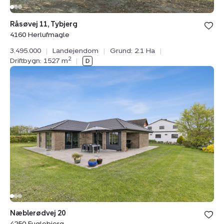
Bolig er ge
Råsøvej 11, Tybjerg
under din
4160 Herlufmagle
favoritter.
3.495.000
|
Landejendom
|
Grund: 2.1 Ha
|
2
Driftbygn: 1527 m
|
Planteavlsgård
/
-
jord:
Næblerødvej
20,
4250
Fuglebjerg
Bolig er ge
Næblerødvej 20
under din
4250 Fuglebjerg