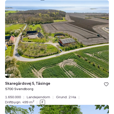
Landejendom:
Skaregårdsvej
5,
Tåsinge,
5700
Svendborg
Bolig er ge
Skaregårdsvej 5, Tåsinge
under din
5700 Svendborg
favoritter.
1.650.000
|
Landejendom
|
Grund: 2 Ha
|
2
Driftbygn: 499 m
|
Planteavlsgård