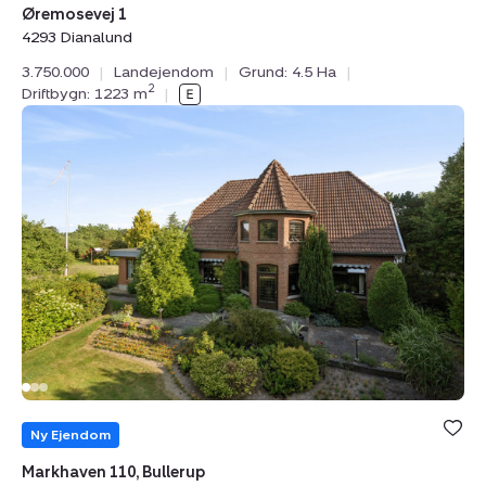
Øremosevej 1
4293 Dianalund
3.750.000
|
Landejendom
|
Grund: 4.5 Ha
|
2
Driftbygn: 1223 m
|
Landejendom:
Markhaven
110,
Bullerup,
5320
Agedrup
Bolig er ge
under din
Ny Ejendom
favoritter.
Markhaven 110, Bullerup