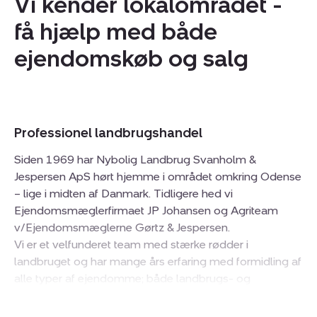
Vi kender lokalområdet -
få hjælp med både
ejendomskøb og salg
Professionel landbrugshandel
Siden 1969 har Nybolig Landbrug Svanholm &
Jespersen ApS hørt hjemme i området omkring Odense
– lige i midten af Danmark. Tidligere hed vi
Ejendomsmæglerfirmaet JP Johansen og Agriteam
v/Ejendomsmæglerne Gørtz & Jespersen.
Vi er et velfunderet team med stærke rødder i
landbruget og har mange års erfaring med formidling af
alle typer af ejendomme; både landbrugs- og
fritidsejendomme, produktionsejendomme samt
liebhaveri ude på landet. I de senere år har vi yderligere