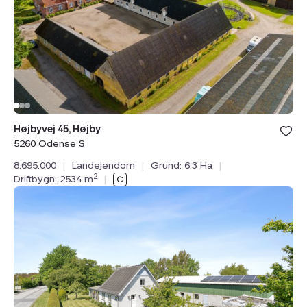
5260
Odense
S
Bolig er ge
Højbyvej 45, Højby
under din
5260 Odense S
favoritter.
8.695.000
|
Landejendom
|
Grund: 6.3 Ha
|
2
Driftbygn: 2534 m
|
Landejendom:
Hagesvej
12,
4970
Rødby