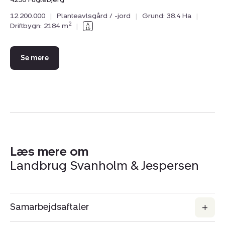
favoritter.
12.200.000
|
Planteavlsgård / -jord
|
Grund: 38.4 Ha
|
2
Driftbygn: 2184 m
|
Se mere
Læs mere om
Landbrug Svanholm & Jespersen
Samarbejdsaftaler