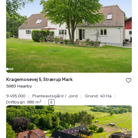
/
-
jord:
Kragemosevej
5,
Strærup
Mark,
5683
Haarby
Bolig er ge
Kragemosevej 5, Strærup Mark
under din
5683 Haarby
favoritter.
9.495.000
|
Planteavlsgård / -jord
|
Grund: 40 Ha
|
2
Driftbygn: 986 m
|
Landejendom:
Højbyvej
45,
Højby,