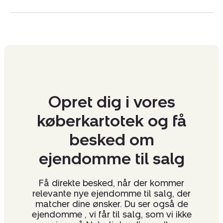
med de stærkeste markedsandele på Fyn – men med
afsæt i at omsætte produktionslandbrug i hele
Danmark.
Vi ser frem til et godt samarbejde!
CVR:
44937239
Opret dig i vores
køberkartotek og få
besked om
ejendomme til salg
Få direkte besked, når der kommer
relevante nye ejendomme til salg, der
matcher dine ønsker. Du ser også de
ejendomme , vi får til salg, som vi ikke