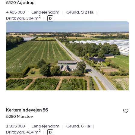
5320 Agedrup
4.485.000
|
Landejendom
|
Grund: 9.2 Ha
|
2
Driftbygn: 384 m
|
Landejendom:
Kertemindevejen
56,
5290
Marslev
Bolig er ge
Kertemindevejen 56
under din
5290 Marslev
favoritter.
1.995.000
|
Landejendom
|
Grund: 6 Ha
|
2
Driftbygn: 414 m
|