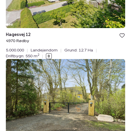
Bolig er ge
Hagesvej 12
under din
4970 Rødby
favoritter.
5.000.000
|
Landejendom
|
Grund: 12.7 Ha
|
2
Driftbygn: 550 m
|
Landejendom:
Råsøvej
11,
Tybjerg,
4160
Herlufmagle