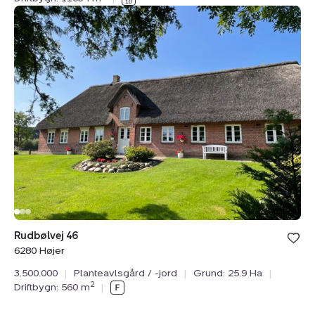
Planteavlsgård
/
-
jord:
Rudbølvej
46,
6280
Højer
Bolig er ge
Rudbølvej 46
under din
6280 Højer
favoritter.
3.500.000
|
Planteavlsgård / -jord
|
Grund: 25.9 Ha
|
2
Driftbygn: 560 m
|