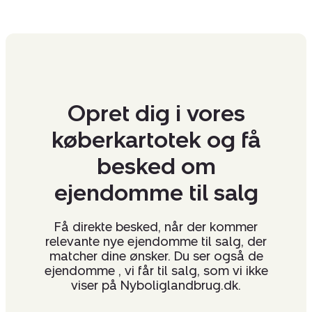
Katja har også rødder på landet, og hun har været ansat
siden april 2022.
Vi arbejder for et effektivt og godt salg
Start med at få en reel og sikker salgsvurdering hos os,
så du kommer godt fra start. Hos Nybolig Landbrug
Opret dig i vores
Tønder tilbyder vi et uforpligtende besøg på din bedrift,
køberkartotek og få
hvor vi rådgiver omkring prisniveau og salgsmuligheder.
Fuld diskretion er en selvfølge, ligesom vi altid kun
besked om
repræsenterer en part i handlerne.
ejendomme til salg
Vi tilbyder:
Få direkte besked, når der kommer
relevante nye ejendomme til salg, der
Stort opdateret køberkartotek, hvor mange
matcher dine ønsker. Du ser også de
ejendomme sælges uden annoncering
ejendomme , vi får til salg, som vi ikke
Mangeårigt samarbejde med samtlige hollandske
viser på Nyboliglandbrug.dk.
købermæglere