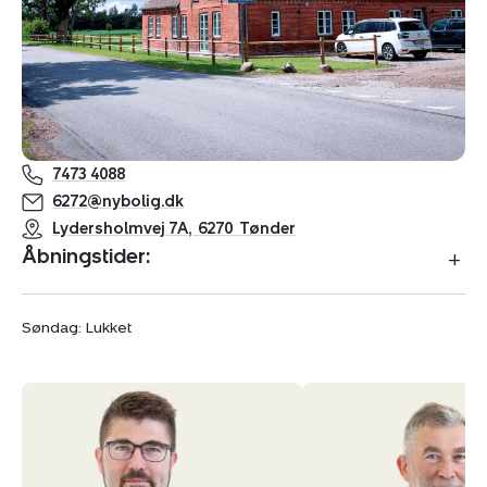
7473 4088
6272@nybolig.dk
Lydersholmvej 7A
,
6270
Tønder
Åbningstider:
Søndag: Lukket