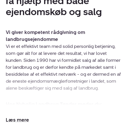
få hjælp med både
ejendomskøb og salg
Vi giver kompetent rådgivning om
landbrugsejendomme
Vi er et effektivt team med solid personlig betjening,
som gør alt for at levere det resultat, vi har lovet
kunden. Siden 1990 har vi formidlet salg af alle former
for landbrug og er derfor kendte på markedet samt i
besiddelse af et effektivt netværk - og er dermed en af
de eneste ejendomsmæglerforretniger i landet, som
alene beskæftiger sig med salg af landbrug.
Hos Nybolig Landbrug Tønder møder du:
Morten Jacewicz, der er indehaver og ejendomsmægler
MDE. Morten er født og opvokset på landet med
Udvid/skjul
deltagelse i landbruget. Han har arbejdet i
tekst