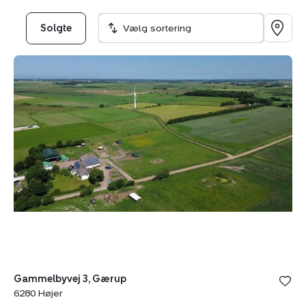
Solgte
Vælg sortering
Planteavlsgård
/
-
jord:
Gammelbyvej
3,
Gærup,
6280
Højer
Bolig er ge
Gammelbyvej 3, Gærup
under din
6280 Højer
favoritter.