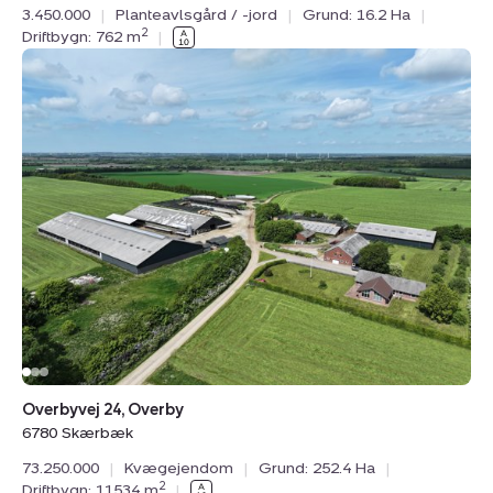
3.450.000
|
Planteavlsgård / -jord
|
Grund: 16.2 Ha
|
2
Driftbygn: 762 m
|
Kvægejendom:
Overbyvej
24,
Overby,
6780
Skærbæk
Overbyvej 24, Overby
6780 Skærbæk
73.250.000
|
Kvægejendom
|
Grund: 252.4 Ha
|
2
Driftbygn: 11534 m
|