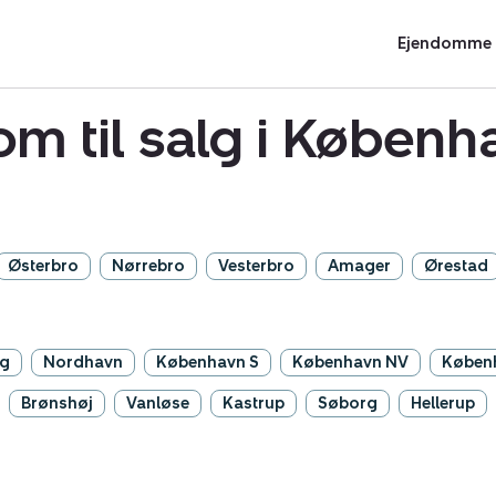
Ejendomme t
m til salg i Købe
Østerbro
Nørrebro
Vesterbro
Amager
Ørestad
rg
Nordhavn
København S
København NV
Køben
Brønshøj
Vanløse
Kastrup
Søborg
Hellerup