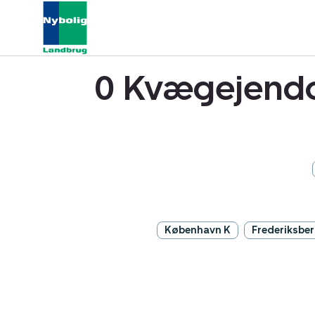
0 Kvægejendo
København K
Frederiksbe