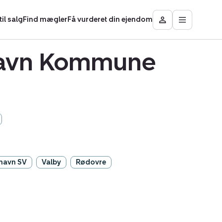
il salg
Find mægler
Få vurderet din ejendom
Åbn
Besøg
hovedmen
Mit
område
nhavn Kommune
havn SV
Valby
Rødovre