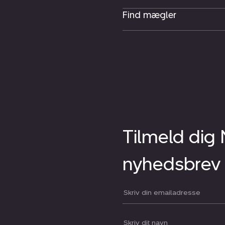
Find mægler
Tilmeld dig
nyhedsbrev
Din email:
Dit navn: