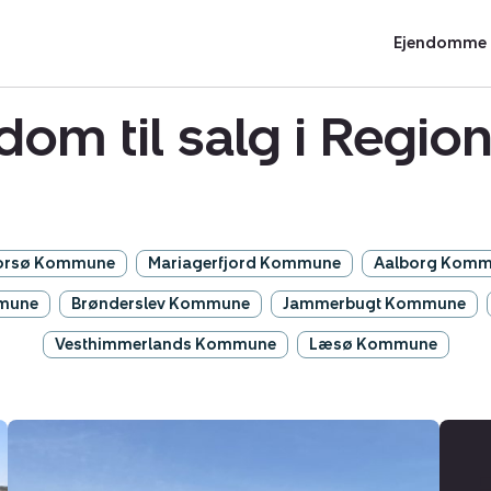
Ejendomme t
om til salg i Region
orsø Kommune
Mariagerfjord Kommune
Aalborg Kom
mmune
Brønderslev Kommune
Jammerbugt Kommune
Vesthimmerlands Kommune
Læsø Kommune
Kvægejendom:
Nørlev
Strandvej