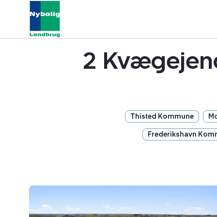
2 Kvægejend
Thisted Kommune
M
Frederikshavn Ko
Kvægejendom:
Haverslevvej
42,