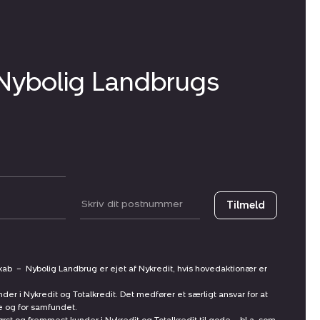
 Nybolig Landbrugs
Postnummer
Tilmeld
skab
–
Nybolig Landbrug er ejet af Nykredit, hvis hovedaktionær er
nder i Nykredit og Totalkredit. Det medfører et særligt ansvar for at
ne og for samfundet.