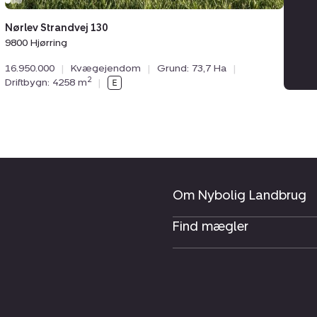
Nørlev Strandvej 130
9800 Hjørring
16.950.000
|
Kvægejendom
|
Grund: 73,7 Ha
|
2
Driftbygn: 4258 m
|
Om Nybolig Landbrug
Find mægler