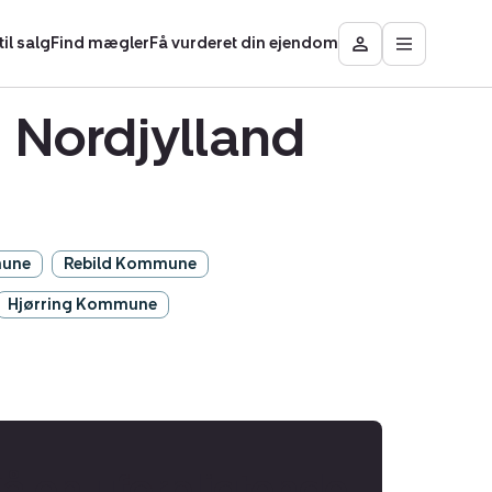
il salg
Find mægler
Få vurderet din ejendom
Åbn
Besøg
hovedmen
Mit
område
 Nordjylland
mune
Rebild Kommune
Hjørring Kommune
Få en uforpligtende