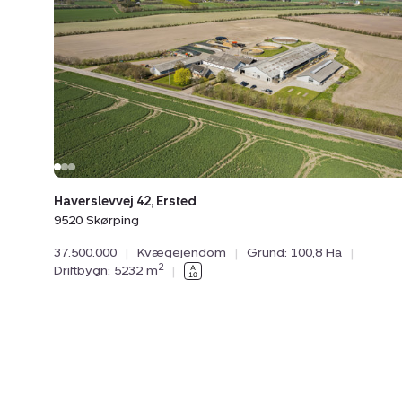
Ersted,
9520
Skørping
Haverslevvej 42, Ersted
9520 Skørping
37.500.000
|
Kvægejendom
|
Grund: 100,8 Ha
|
2
Driftbygn: 5232 m
|