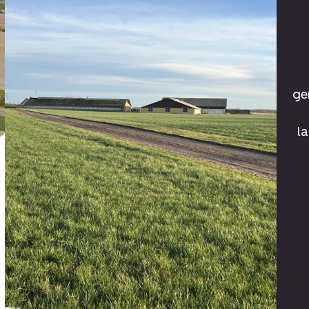
130,
9800
Hjørring
ge
l