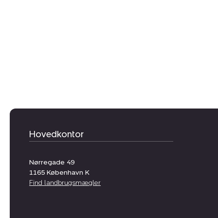
Hovedkontor
Nørregade 49
1165
København K
Find landbrugsmægler