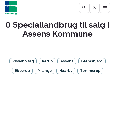
Åbn
Ejendomme
Find
Få
Go
Besøg
hove
til
mægler
vurderet
to
Mit
salg
din
0 Speciallandbrug til salg i
the
område
ejendom
Search
Assens Kommune
page
Vissenbjerg
Aarup
Assens
Glamsbjerg
Ebberup
Millinge
Haarby
Tommerup